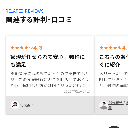
RELATED REVIEWS
関連する評判・口コミ
4.3
4
管理が任せられて安心。物件に
こちらの条
も満足
ぐに紹介
不動産投資は初めてだったので不安でした
メリットだけ
が、このまま銀行に現金を眠らせておくよ
明してもらった
りも、運用した方が利回りがいいというこ
た、最初の面
とで、購入に至りました。 RENOSYさんが
2021年01月04日
った物件を4件
紹介してくださった数ある物件の中から、
れの特徴を丁
40代後半
/
私も住んでみたいという基準で選び、大変
材料をいただ
40代後半
園
満足しております。管理に関しても、管理
料金がもう少
会社にお任せできる点も安心しておりま
す。 契約時には、地方にもかかわらず、自
宅近くまで出向いていただき、丁寧に説明