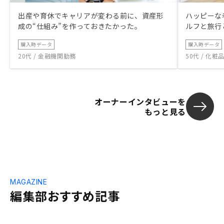
出産や育休でキャリアが変わる前に、資産形
ハッピーな
成の“仕組み”を作っておきたかった。
ルフと旅行
購入時データ
購入時データ
20代 / 金融機関勤務
50代 / 化
オーナーインタビューを
もっと見る
MAGAZINE
編集部おすすめ記事