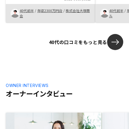
ち合わせ時の利用するサービスが選択でき
してくれて、
40代前半
/
年収2300万円台
/
株式会社大塚商
40代前半
/
るとよかった。(TEAMSやzoomなど)
す。アプリで
会
ル
りやすくて魅
40代の口コミをもっと見る
OWNER INTERVIEWS
オーナーインタビュー