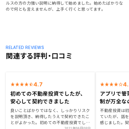
ルスの方の力強い説明に納得して始めました。始めたばかりな
ので何とも言えませんが、上手く行くと思ってます。
RELATED REVIEWS
関連する評判・口コミ
4.7
4
初めての不動産投資でしたが、
アプリで管
安心して契約できました
制が万全な
良いことばかりではなく、しっかりリスク
不動産投資は
を説明頂き、納得したうえで契約できたこ
ていたが、話
とがよかった。初めての不動産投資でした
感じました。
が、安心して契約できました。webでの打
2021年06月08日
ィーだったし