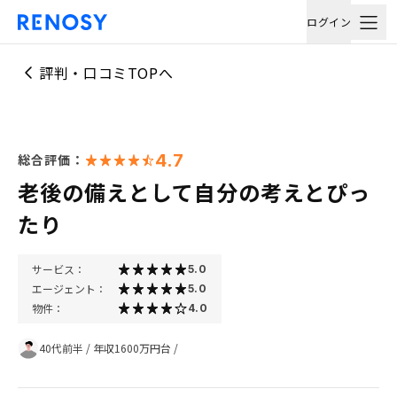
ログイン
評判・口コミTOPへ
4.7
総合評価：
老後の備えとして自分の考えとぴっ
たり
サービス：
5.0
エージェント：
5.0
物件：
4.0
40代前半
/
年収1600万円台
/