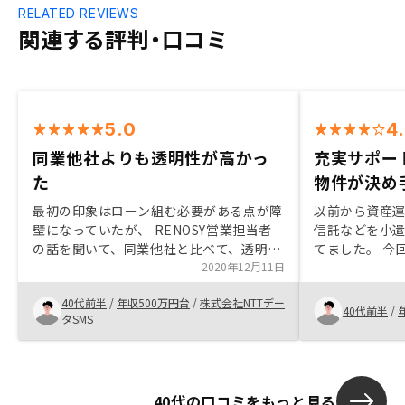
RELATED REVIEWS
関連する評判・口コミ
5.0
4
同業他社よりも透明性が高かっ
充実サポー
た
物件が決め
最初の印象はローン組む必要がある点が障
以前から資産
壁になっていたが、 RENOSY営業担当者
信託などを小
の話を聞いて、同業他社と比べて、透明性
てました。 今
（AI含めたIT・データ活用、担当者も
2020年12月11日
購入に至りました。 御社セール
RENOSYオーナ）が高かったこと及び、ロ
説明頂くまで
40代前半
/
年収500万円台
/
株式会社NTTデー
ーンも組めるステータスを活かすべきと考
資で自分には
40代前半
/
タSMS
えて、購入の決め手になった。最初のアポ
が、レバレッジ
イント前など、決算月で営業強化している
の負担で可能
ので、早めに決断の前提で話を聞いて欲し
した。 実際に
いようなスタンスだったので、少し引いて
オーナーのリ
40代の口コミをもっと見る
しまった。 ただし、その後御社のことを
ート体制が充