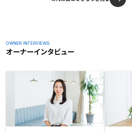
知った上では、御社の営業力や顧客獲得に
決め手となり
向けた熱意・パワーだったんだなと理解し
が引き渡しま
今は共感できている。
怖かったです。 
資特約の契約解
9/30) はじ
な流れが分か
りた時点で引
OWNER INTERVIEWS
出来たと思い
オーナーインタビュー