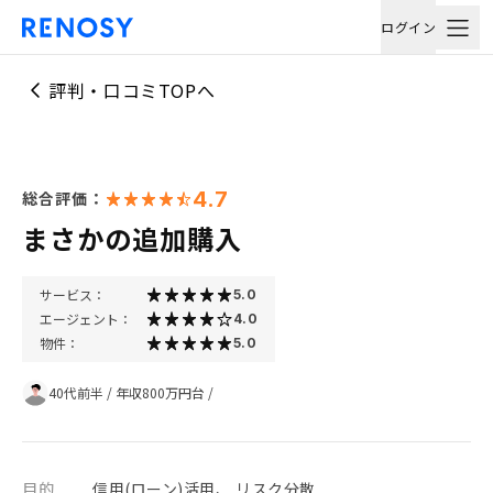
ログイン
評判・口コミTOPへ
4.7
総合評価：
まさかの追加購入
サービス：
5.0
エージェント：
4.0
物件：
5.0
40代前半
/
年収800万円台
/
目的
信用(ローン)活用、 リスク分散