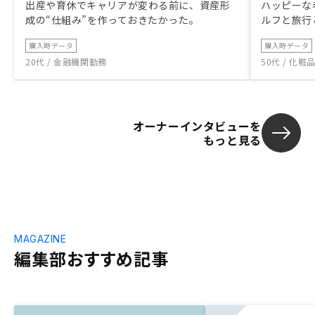
出産や育休でキャリアが変わる前に、資産形
ハッピーな
成の“仕組み”を作っておきたかった。
ルフと旅行
購入時データ
購入時データ
20代 / 金融機関勤務
50代 / 化
オーナーインタビューを
もっと見る
MAGAZINE
編集部おすすめ記事