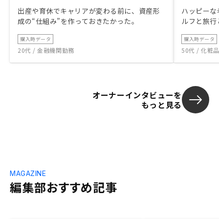
出産や育休でキャリアが変わる前に、資産形
ハッピーな
成の“仕組み”を作っておきたかった。
ルフと旅行
購入時データ
購入時データ
20代 / 金融機関勤務
50代 / 化
オーナーインタビューを
もっと見る
MAGAZINE
編集部おすすめ記事