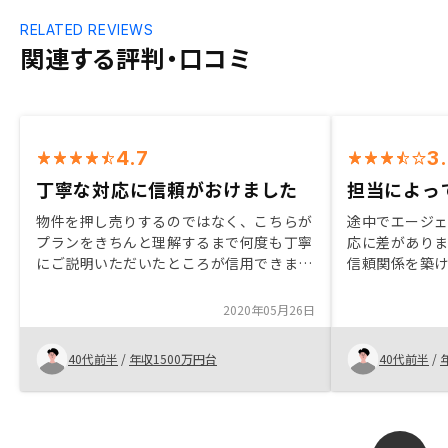
RELATED REVIEWS
関連する評判・口コミ
4.7
3
丁寧な対応に信頼がおけました
担当によっ
物件を押し売りするのではなく、こちらが
途中でエージ
プランをきちんと理解するまで何度も丁寧
応に差があり
にご説明いただいたところが信用できまし
信頼関係を築
た。他社の話も何件か聞いた上で比較をし
ージェントが
ていましたが、他社のことを悪く言わない
当者へこちら
2020年05月26日
態度（そういう他社エージェントもいまし
いけないので
たので）にも好感が持てました。宅建の方
いでおいてい
40代前半
/
年収1500万円台
40代前半
/
に質問をさせていただいた時に、レスポン
スが遅かったです。