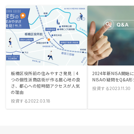
板橋区役所前の住みやすさ発見｜4
2024年新NISA開
つの個性派商店街が作る居心地の良
NISAの疑問をQ&A
さ、都心への短時間アクセスが人気
投資する
2023.11.30
の理由
投資する
2022.03.18