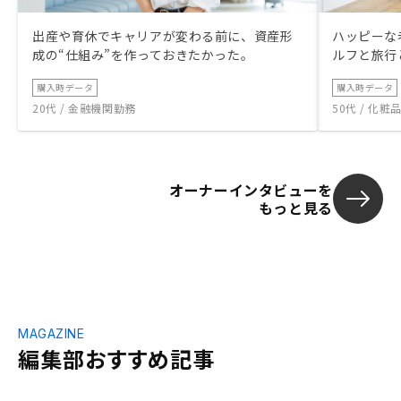
出産や育休でキャリアが変わる前に、資産形
ハッピーな
成の“仕組み”を作っておきたかった。
ルフと旅行
購入時データ
購入時データ
20代 / 金融機関勤務
50代 / 化
オーナーインタビューを
もっと見る
MAGAZINE
編集部おすすめ記事