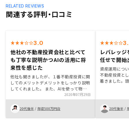
RELATED REVIEWS
関連する評判・口コミ
3.0
3
他社の不動産投資会社と比べて
レバレッジ
も丁寧な説明かつAIの活用に将
任せで開始
来性を感じた
資産運用につ
不動産投資と
他社も聞きましたが、１番不動産投資に関
着きました。
してのメリットデメリットをしっかり説明
いう、レバレ
してくれました。 また、AIを使って物件
始出来ました。
を選定していることなど、現代的で、未来
2020年07月29日
ても手厚いフ
のある会社かなと感じたため、購入に至り
て頂きました
ました。 (営業担当者のスキルによって差
20代後半
/
年収500万円台
20代後半
/
ですが、敷金
が出ないところ)初めての不動産投資でわ
際に、あると
からないことが多かったため、融資を受け
る金融機関の説明はもっと欲しかったで