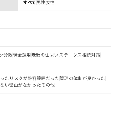
すべて
男性
女性
ク分散
現金運用
老後の住まい
ステータス
相続対策
だった
リスクが許容範囲だった
管理の体制が良かった
らない理由がなかった
その他