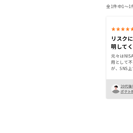
全1件中1〜
リスク
明して
元々はNIS
用として不
が、SNS
勤務してな
して、管理
20代後
ことができ
ポテト
なりました
考えている
説明時にも
ので安心し
た。