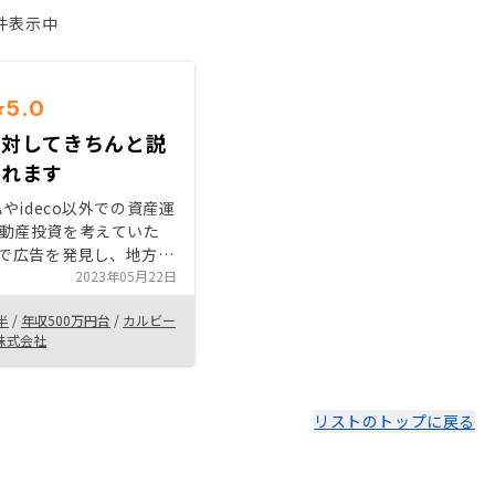
1件表示中
5.0
に対してきちんと説
くれます
Aやideco以外での資産運
動産投資を考えていた
上で広告を発見し、地方で
がらも都会の物件を所有
2023年05月22日
はお任せで資産運用する
半
/
年収500万円台
/
カルビー
るということが決め手と
株式会社
。老後資金や教育資金を
方はいいと思います。
リスクを説明してくれる
て始めることができまし
リストのトップに戻る