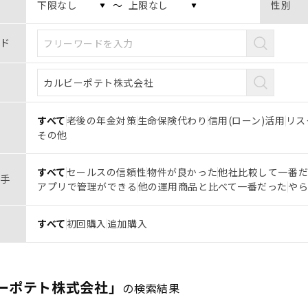
〜
性別
ド
すべて
老後の年金対策
生命保険代わり
信用(ローン)活用
リス
その他
すべて
セールスの信頼性
物件が良かった
他社比較して一番
手
アプリで管理ができる
他の運用商品と比べて一番だった
や
すべて
初回購入
追加購入
ーポテト株式会社」
の検索結果