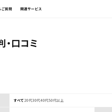
るご質問
関連サービス
判・口コミ
すべて
20代
30代
40代
50代以上