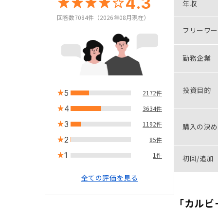
4.3
年収
回答数7084件（2026年08月現在）
フリーワー
勤務企業
投資目的
5
2172件
4
3634件
3
1192件
購入の決め
2
85件
1
1件
初回/追加
全ての評価を見る
「カルビ