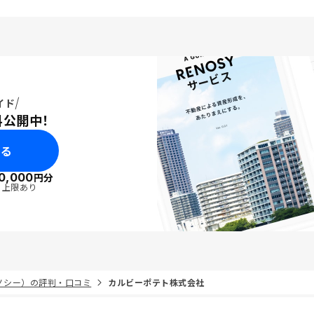
イド
料公開中！
みる
0,000
円分
・上限あり
リノシー）の評判・口コミ
カルビーポテト株式会社