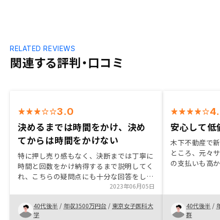
RELATED REVIEWS
関連する評判・口コミ
3.0
4
決めるまでは時間をかけ、決め
安心して低
てからは時間をかけない
木下不動産で
ところ、元々
特に押し売り感もなく、決断までは丁寧に
の支払いも高
時間と回数をかけ納得するまで説明してく
動利率の上昇
れ、こちらの疑問点にも十分な回答をして
た、担当者も
くれた。決断してからは、すごくスムーズ
2023年06月05日
しく音信不通
に進めてくれた。リスク分散のため、他社
資に悪い印象
40代後半
/
年収3500万円台
/
東京女子医科大
40代後半
/
と同時期に購入することにしたが、他社と
から２年後にRe
学
群
も進んで連携をとってうまいこと手続きを