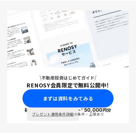
不動産投資はじめてガイド
RENOSY会員限定で無料公開中！
まずは資料をみてみる
※
初回面談で
ポイント
50,000
円分
PayPay
プレゼント適用条件詳細
※条件・上限あり