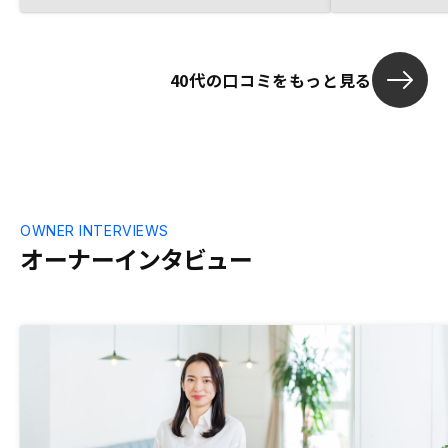
いる友人と契
進めてくれた。購入を決めてからはほぼ自
があった。比
動的に金融機関をきめられて契約してしま
えられ、数年
ったため、後から思えば、物件や管理プラ
担当者を紹介
40代の口コミをもっと見る
ンの選択だけでなく、扱っているローンの
応も大変丁寧
金融機関やそれぞれの金利、融資条件な
てくれたので、
ど、説明を受けてから金融機関を納得して
約するに至っ
契約できればと感じた。
ペーンを実施
減されるよう
いので、ご検
OWNER INTERVIEWS
オーナーインタビュー