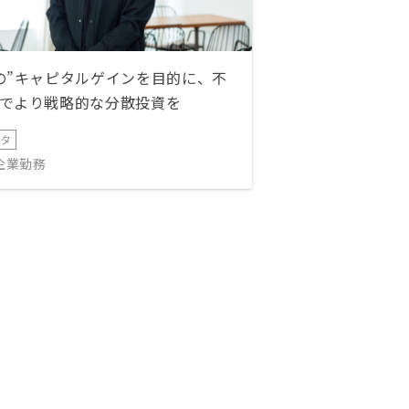
の”キャピタルゲインを目的に、不
でより戦略的な分散投資を
ータ
IT企業勤務