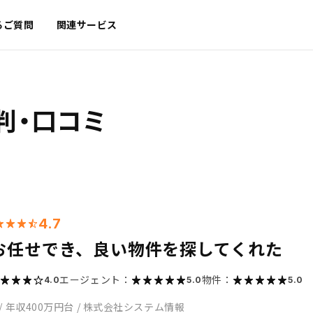
るご質問
関連サービス
判・口コミ
4.7
お任せでき、良い物件を探してくれた
エージェント：
物件：
4.0
5.0
5.0
/
年収400万円台
/
株式会社システム情報