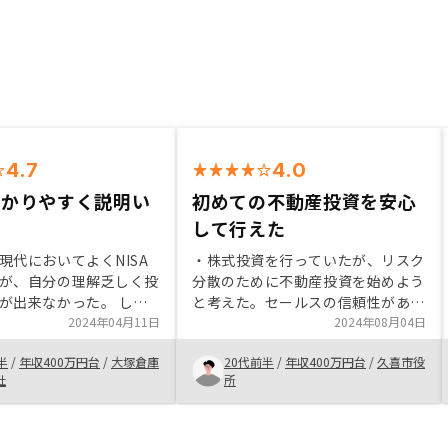
4.7
4.0
分かりやすく説明い
初めての不動産投資を安心
た
して行えた
現代においてよくNISA
・株式投資を行っていたが、リスク
が、自分の理解乏しく投
分散のために不動産投資を始めよう
が出来なかった。 しか
と考えた。セールスの信頼性があっ
の内容を分かりやすく細
2024年04月11日
たため購入した。 ・リスクやリタ
2024年08月04日
ただいたことにより、安
ーンの話をよく説明してもらい、担
半
/
年収400万円台
/
大塚倉庫
20代前半
/
年収400万円台
/
久喜市役
運用が出来そうであった
当者の対応が迅速で丁寧なため、購
社
所
出来たため運用に踏み込
入まで安心して手続きが行えた。
来た。