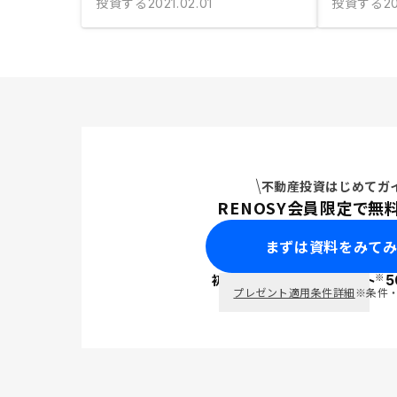
投資する
投資する
2021.02.01
20
不動産投資はじめてガ
RENOSY会員限定で無
まずは資料をみて
※
初回面談で
ポイント
5
PayPay
プレゼント適用条件詳細
※条件