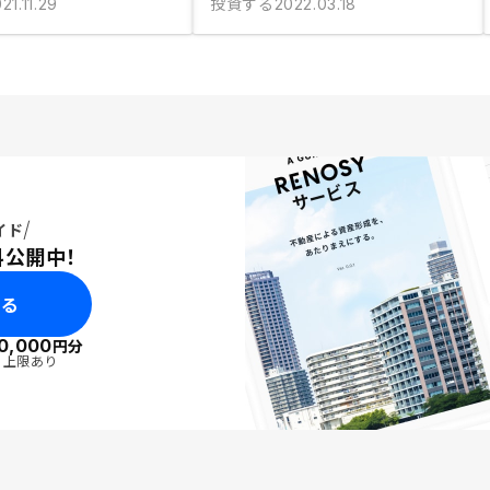
投資する
21.11.29
2022.03.18
イド
料公開中！
みる
0,000
円分
・上限あり