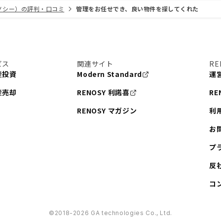
リノシー）の評判・口コミ
管理をお任せでき、良い物件を探してくれた
ビス
関連サイト
RE
産投資
Modern Standard
運
産売却
RENOSY 利諾喜
RE
RENOSY マガジン
利
お
プ
反
コ
©︎2018-2026 GA technologies Co., Ltd.