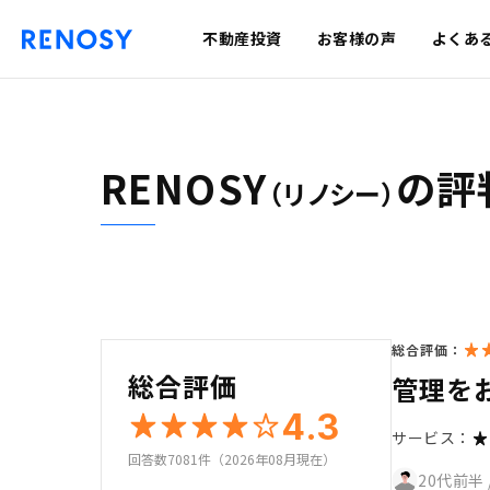
不動産投資
お客様の声
よくあ
RENOSY
の評
（リノシー）
総合評価：
総合評価
管理を
4.3
サービス：
回答数7081件（2026年08月現在）
20代前半