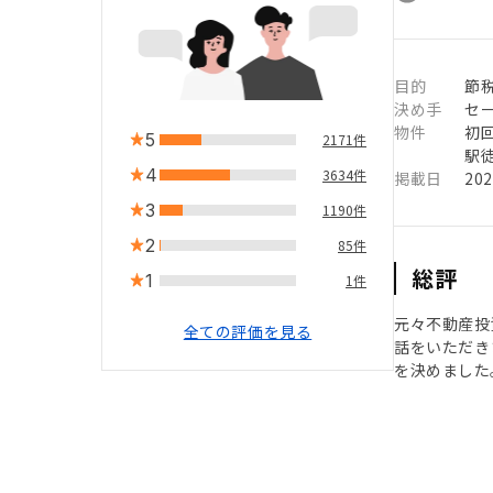
目的
節税
決め手
セ
物件
初
5
2171件
駅徒
4
3634件
掲載日
20
3
1190件
2
85件
総評
1
1件
元々不動産投
全ての評価を見る
話をいただき
を決めました