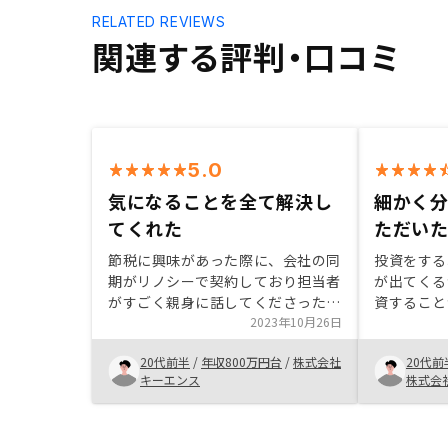
RELATED REVIEWS
関連する評判・口コミ
5.0
気になることを全て解決し
細かく
てくれた
ただい
節税に興味があった際に、会社の同
投資をする
期がリノシーで契約しており担当者
が出てくる
がすごく親身に話してくださったた
資すること
め購入まで至りました。現時点で悩
2023年10月26日
し、本案件
んでるいるかたやすこしでも興味の
かく説明い
20代前半
/
年収800万円台
/
株式会社
20代前
ある方はは一度話を聞いてみても良
定して資産
キーエンス
株式会
いかと思います。私も購入を決めて
ことが理解
いたわけではないですが、実際に話
むことが出
してみてメリットを感じ購入しまし