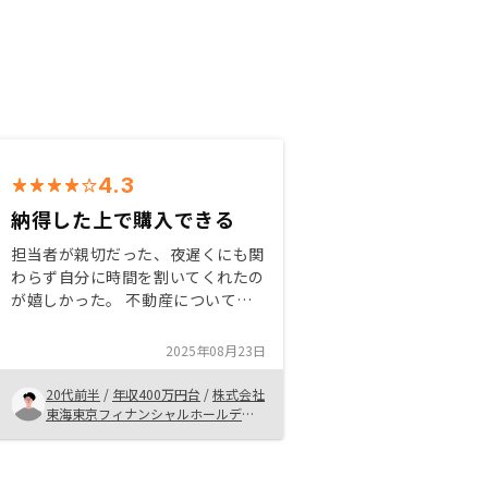
4.3
納得した上で購入できる
担当者が親切だった、夜遅くにも関
わらず自分に時間を割いてくれたの
が嬉しかった。 不動産について最
初に勉強できたのが良かった 2.3件
目以降は買うかは不明だが始めるに
2025年08月23日
はいいきっかけだったと思う。 相
談も今後したいと思える人だった手
20代前半
/
年収400万円台
/
株式会社
数料内訳、他社比較は気になる
東海東京フィナンシャルホールディ
ングス