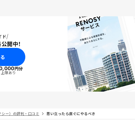
イド
料公開中！
みる
0,000
円分
・上限あり
リノシー）の評判・口コミ
思い立ったら直ぐにやるべき