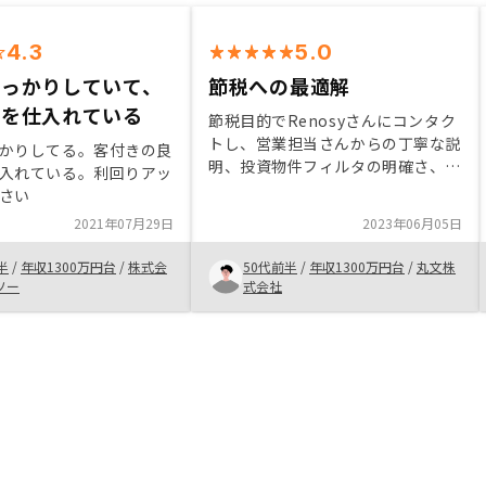
4.3
5.0
しっかりしていて、
節税への最適解
件を仕入れている
節税目的でRenosyさんにコンタク
トし、営業担当さんからの丁寧な説
かりしてる。客付きの良
明、投資物件フィルタの明確さ、質
入れている。利回りアッ
問に対する明確な回答、リスクヘッ
さい
ジの納得感、営業担当さんの迅速な
2021年07月29日
2023年06月05日
対応、全て満足です。自身のローン
限度額ギリギリまで投資するのがベ
半
/
年収1300万円台
/
株式会
50代前半
/
年収1300万円台
/
丸文株
ターだと判断してます。先ずは確定
ソー
式会社
申告楽しみですね。