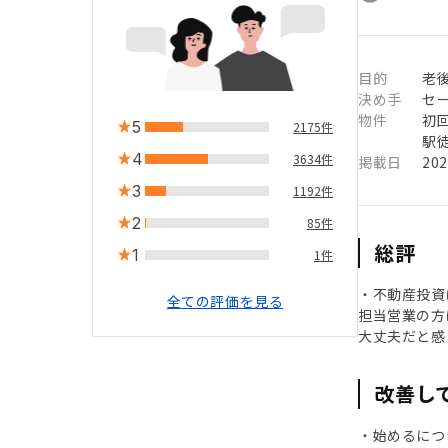
目的
老
決め手
セ
物件
初
5
2175件
駅徒
4
3634件
掲載日
20
3
1192件
2
85件
総評
1
1件
・不動産投資
全ての評価を見る
担当営業の方
大丈夫だと感
改善し
・始めるにつ