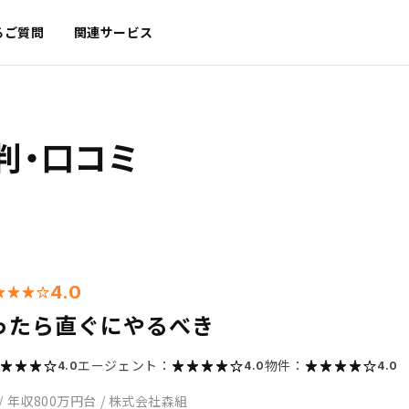
るご質問
関連サービス
判・口コミ
4.0
ったら直ぐにやるべき
エージェント：
物件：
4.0
4.0
4.0
/
年収800万円台
/
株式会社森組