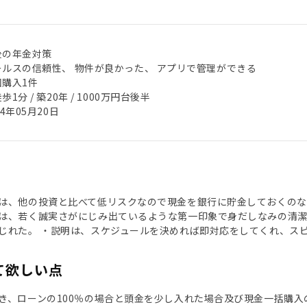
後の年金対策
ールスの信頼性、 物件が良かった、 アプリで管理ができる
回購入1件
歩1分 / 築20年 / 1000万円台後半
24年05月20日
は、他の投資と比べて低リスクなので現金を銀行に貯金しておくのな
は、若く誠実さがにじみ出ているような第一印象で身だしなみの清
じれた。 ・説明は、スケジュールを決めれば即対応をしてくれ、ス
て欲しい点
き、ローンの100％の場合と頭金を少し入れた場合及び現金一括購