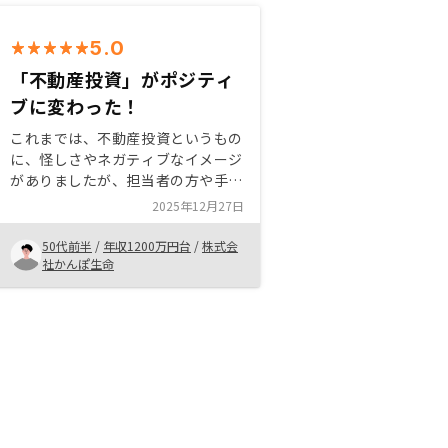
5.0
「不動産投資」がポジティ
ブに変わった！
これまでは、不動産投資というもの
に、怪しさやネガティブなイメージ
がありましたが、担当者の方や手続
きをサポートしてくださるリノシー
2025年12月27日
の社員さん方の熱心さや、誠実さ、
温かさ等の対応と、以下のような内
50代前半
/
年収1200万円台
/
株式会
容に納得して購入しました。 少額
社かんぽ生命
の積立からはじめられる 資産形成
ができる 節税効果がある 生命保険
代わりになる 他の金融商品より、
価値を感じた。アナログなプレゼン
（対面でのホワイトボードを活用し
た説明）