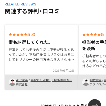
RELATED REVIEWS
関連する評判・口コミ
5.0
5
妻も納得してくれた。
担当者の手
を決断
貯蓄をしても老後の生活に不安が残ると思
っていたが、不動産投資はリスクはあるに
ご担当者から
してもリノシーの運用方法なら大きな損失
ると判断しま
にはならないと思った。団信保険があるの
対応などの不
で万が一の場合にも家族に資産を残せると
2023年05月12日
フォローもし
思ので妻も納得してくれました。
され購入を決
40代前半
/
年収900万円台
/
日産自動車九州
40代前半
/
ば追加投資を
株式会社
テクノロジ
40代の口コミをもっと見る