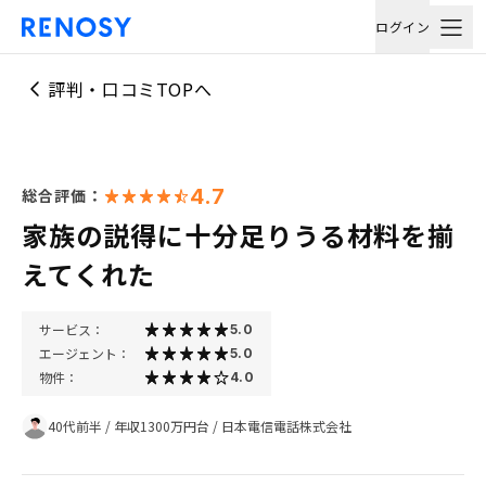
ログイン
評判・口コミTOPへ
4.7
総合評価：
家族の説得に十分足りうる材料を揃
えてくれた
サービス：
5.0
エージェント：
5.0
物件：
4.0
40代前半
/
年収1300万円台
/
日本電信電話株式会社