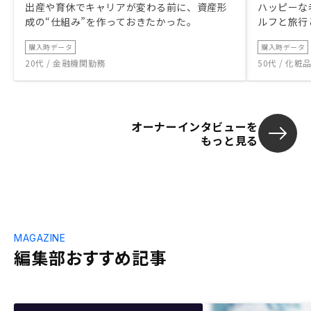
出産や育休でキャリアが変わる前に、資産形
ハッピーな
成の“仕組み”を作っておきたかった。
ルフと旅行
購入時データ
購入時データ
20代 / 金融機関勤務
50代 / 化
オーナーインタビューを
もっと見る
MAGAZINE
編集部おすすめ記事