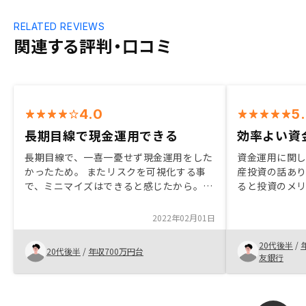
RELATED REVIEWS
関連する評判・口コミ
4.0
5
長期目線で現金運用できる
効率よい資
長期目線で、一喜一憂せず現金運用をした
資金運用に関
かったため。 またリスクを可視化する事
産投資の話あ
で、ミニマイズはできると感じたから。
ると投資のメ
営業担当はこちらの質問にもはぐらかす事
資産運用シミ
なく、懇切丁寧に回答していただけたの
身が疑問だと
2022年02月01日
で、信頼できた。
契約すること
20代後半
/
20代後半
/
年収700万円台
友銀行