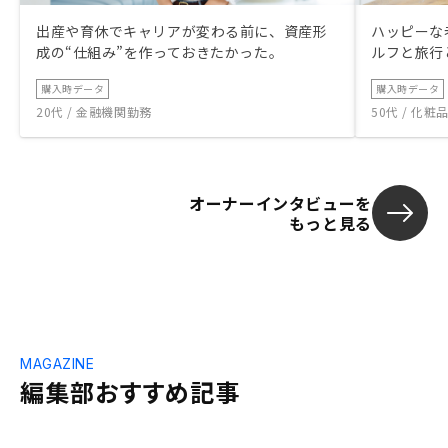
出産や育休でキャリアが変わる前に、資産形
ハッピーな
成の“仕組み”を作っておきたかった。
ルフと旅行
購入時データ
購入時データ
20代 / 金融機関勤務
50代 / 化
オーナーインタビューを
もっと見る
MAGAZINE
編集部おすすめ記事