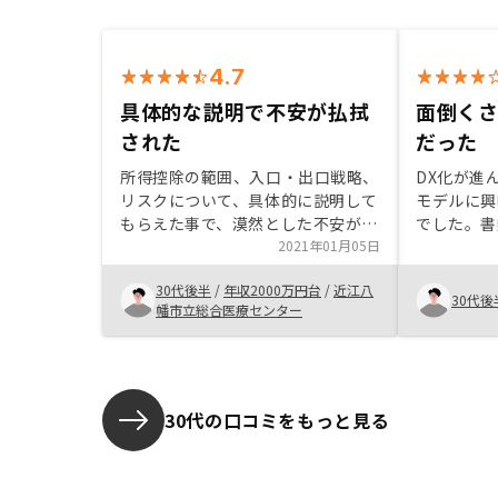
4.7
具体的な説明で不安が払拭
面倒く
された
だった
所得控除の範囲、入口・出口戦略、
DX化が進
リスクについて、具体的に説明して
モデルに興
もらえた事で、漠然とした不安が払
でした。書
拭された。自分で管理するのが最も
2021年01月05日
い不動産の
収益化には良いかもしれないが、そ
が面倒とい
30代後半
/
年収2000万円台
/
近江八
の労力とのバランスを考えて
が、購入か
30代後
幡市立総合医療センター
RENOSYに委託することにした。不
を一連でで
動産投資のメリットを相手の理解度
ランでわか
とニーズの把握に合わせて説明して
に好印象を
頂けると安心に繋がると思います。
動産投資の
かりやすく
30代の口コミをもっと見る
ついても世
解するまで
決め手でし