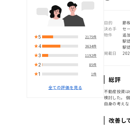
目的
節税
決め手
セ
物件
追
5
2175件
駅徒
4
3634件
駅徒
掲載日
20
3
1192件
2
85件
1
1件
総評
全ての評価を見る
不動産投資は
検討した。 
自身の考えな
改善し