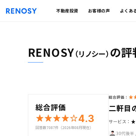
不動産投資
お客様の声
よくあ
RENOSY
の評
（リノシー）
総合評価：
総合評価
二軒目
4.3
サービス：
回答数7087件（2026年08月現在）
30代後半