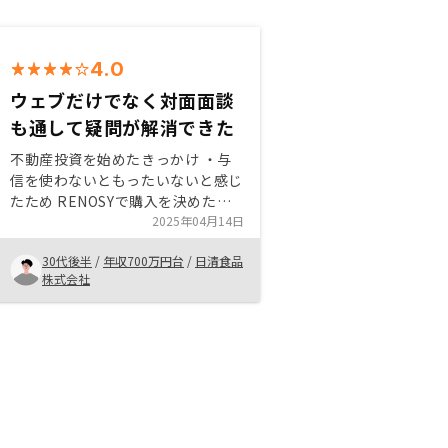
4.0
ウェブだけでなく対面面談
も通して疑問が解消できた
不動産投資を始めたきっかけ ・与
信を使わないともったいないと感じ
たため RENOSYで購入を決めた理
由 ・独自で不動産購入を進めるハ
2025年04月14日
ードルが高かったため ・ウェブ、
30代後半
/
年収700万円台
/
日清食品
対面の面談を繰り返して疑問解消に
株式会社
付き合ってくれた ・やらない理由
がないと理解できてからもなかなか
覚悟が決まらなかったが、その点を
含め担当の方に理解いただき伴走し
てくれた