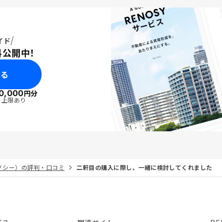
イド
料公開中！
みる
0,000
円分
・上限あり
リノシー）の評判・口コミ
二軒目の購入に際し、一緒に検討してくれました