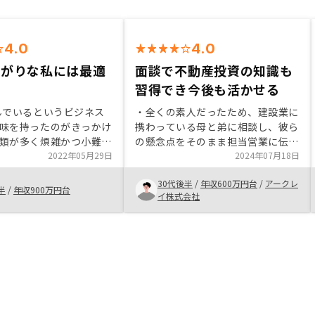
4.0
4.0
さがりな私には最適
面談で不動産投資の知識も
習得でき今後も活かせる
んでいるというビジネス
・全くの素人だったため、建設業に
味を持ったのがきっかけ
携わっている母と弟に相談し、彼ら
類が多く煩雑かつ小難し
の懸念点をそのまま担当営業に伝え
取引であり、結構手続き
2022年05月29日
るのを何回も繰り返し、最後に一切
2024年07月18日
う印象を持っていました
の懸念が残らなかった状態で購入を
30代後半
/
年収600万円台
/
アークレ
ら運営、そして売却まで
決めました。 ・特に空室保証の部
半
/
年収900万円台
イ株式会社
き、運用もシンプルなプ
分が安心材料となりました。 ・絶
りやすいというのが非常
えない質問に担当営業はいつも丁寧
持ちました。 また、不
に答えてくれました。
メリットデメリットをわ
説明いただき、リスクに
間動向を踏まえて私が理
根気良く説明頂いたのが
た。 不動産投資という