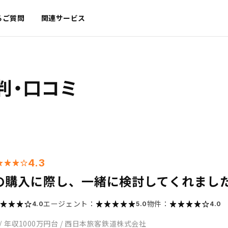
るご質問
関連サービス
判・口コミ
4.3
の購入に際し、一緒に検討してくれまし
エージェント：
物件：
4.0
5.0
4.0
/
年収1000万円台
/
西日本旅客鉄道株式会社