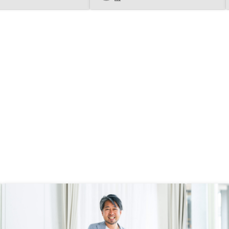
も回せるので1件目購入
間もほとんどないため、これから
後に2件目を購入しまし
NISAなどの別の資産形成にも手を
出して行こうと考えている。