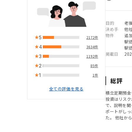
目的
老
決め手
他
物件
追
5
2172件
駅徒
4
3634件
駅徒
掲載日
20
3
1192件
2
85件
1
1件
総評
全ての評価を見る
積立定期預金
投資はリスク
で、説明を聞
ポートがしっ
た。 他社か