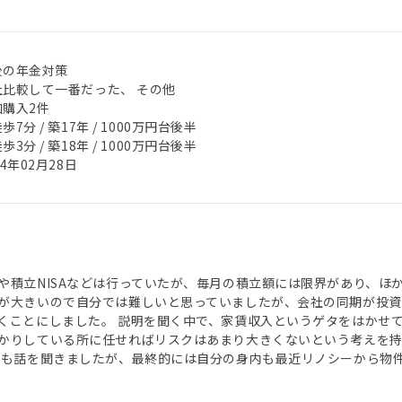
後の年金対策
社比較して一番だった、 その他
加購入2件
歩7分 / 築17年 / 1000万円台後半
歩3分 / 築18年 / 1000万円台後半
24年02月28日
や積立NISAなどは行っていたが、毎月の積立額には限界があり、ほ
が大きいので自分では難しいと思っていましたが、会社の同期が投資
くことにしました。 説明を聞く中で、家賃収入というゲタをはかせ
かりしている所に任せればリスクはあまり大きくないという考えを
らも話を聞きましたが、最終的には自分の身内も最近リノシーから物