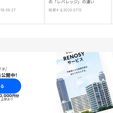
の「レバレッジ」の違い
投資する
019.09.27
2023.07.13
イド
料公開中！
みる
0,000
円分
・上限あり