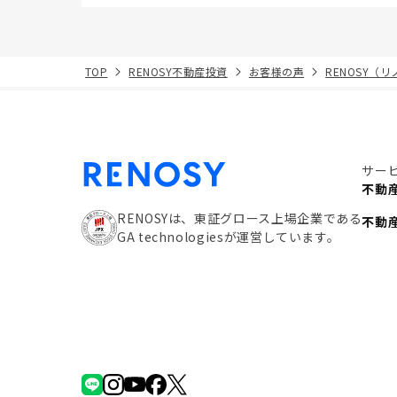
TOP
RENOSY不動産投資
お客様の声
RENOSY（
サー
不動
RENOSYは、東証グロース上場企業である
不動
GA technologiesが運営しています。