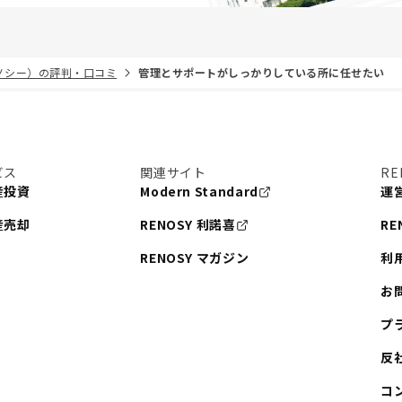
リノシー）の評判・口コミ
管理とサポートがしっかりしている所に任せたい
ビス
関連サイト
RE
産投資
Modern Standard
運
産売却
RENOSY 利諾喜
RE
RENOSY マガジン
利
お
プ
反
コ