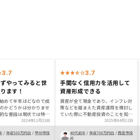
3.7
3.7
えずやってみると世
手間なく信用力を活用して
がります！
資産形成できる
始めて半年ほどなので成
資産が全て現金であり、インフレ対
のかどうかは分かりませ
策などを踏まえた資産運用を検討し
的な普段は現状では特に
ていた際に不動産投資のことを知っ
せん。 また、色々と勉
2024年11月23日
た。インフレに強く、信用力を利用
2025年04月12日
数物件を社有していた方
して資産形成できることに魅力を感
半
/
年収500万円台
/
甲州市役
40代前半
/
年収700万円台
/
西宮市役
家賃収入が他の物件のロ
じた。手元資金が減らず、管理の手
所