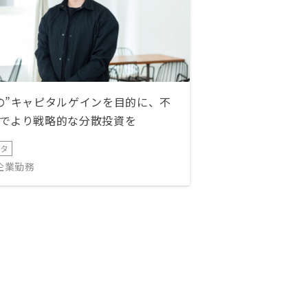
の”キャピタルゲインを目的に、不
でより戦略的な分散投資を
ータ
IT企業勤務