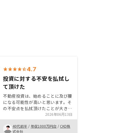
4.7
投資に対する不安を払拭し
て頂けた
不動産投資は、始めることに及び腰
になる可能性が高いと思います。そ
の不安点を払拭頂けたことが大きい
と思います。すでにリノシーで物件
2026年06月13日
購入した方の体験談をより身近に確
40代前半
/
年収1000万円台
/
CKD株
認できれば、投資により踏み切れる
式会社