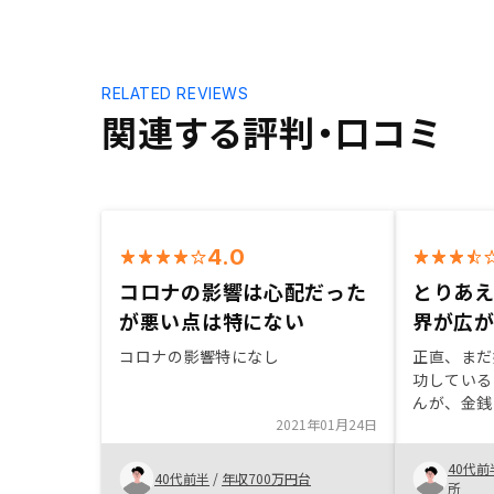
RELATED REVIEWS
関連する評判・口コミ
4.0
コロナの影響は心配だった
とりあ
が悪い点は特にない
界が広
コロナの影響特になし
正直、まだ
功している
んが、金銭
2021年01月24日
感じていま
強すると複
40代前
が将来的に
40代前半
/
年収700万円台
所