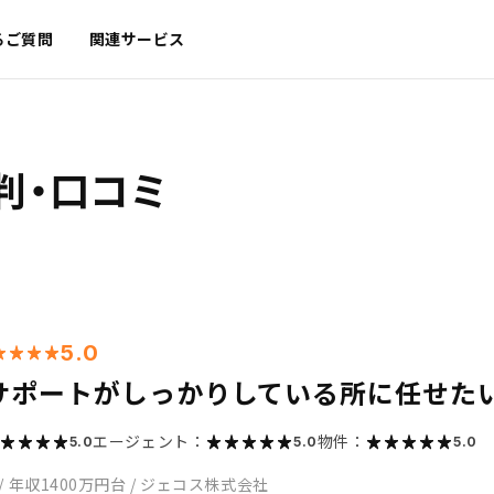
るご質問
関連サービス
判・口コミ
5.0
サポートがしっかりしている所に任せた
エージェント：
物件：
5.0
5.0
5.0
/
年収1400万円台
/
ジェコス株式会社