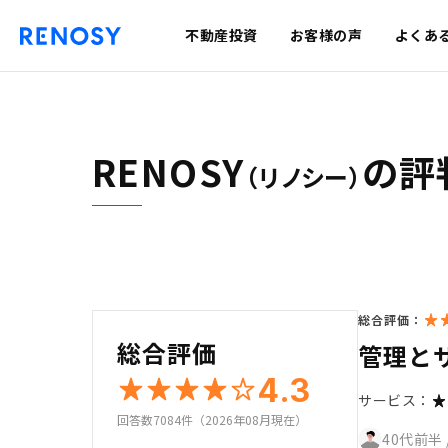
不動産投資
お客様の声
よくあ
RENOSY
の評
（リノシー）
総合評価：
総合評価
管理と
4.3
サービス：
回答数7084件（2026年08月現在）
40代前半