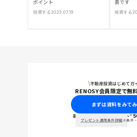
ポイント
表です
投資する
投資する
2023.07.19
2
不動産投資はじめてガ
RENOSY会員限定で無
まずは資料をみて
※
初回面談で
ポイント
5
PayPay
プレゼント適用条件詳細
※条件