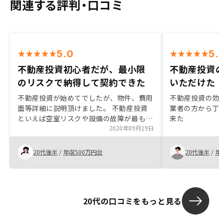
関連する評判・口コミ
5.0
5
不動産投資初心者だが、最小限
不動産投資
のリスクで納得して契約できた
いただけた
不動産投資が始めてでしたが、物件、費用
不動産投資の
面等詳細に説明頂けました。 不動産投資
業者の方から
といえば空室リスクや設備の故障が最も気
来た
になる点ですが、適切な保証プランをご紹
2020年09月19日
介頂き、リスクを最小限にして納得の上で
契約できたと思います。
20代後半
/
年収500万円台
20代後半
/
20代の口コミをもっと見る