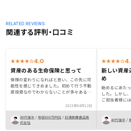
RELATED REVIEWS
関連する評判・口コミ
4.0
4
資産のある生命保険と思って
新しい資産
め
保険の変わりになればと思い、この先に可
能性を感じてきめました。初めて行う不動
始めるにあた
産投資なのでわからないことが多々あるが
した。しかし
自分でも勉強しながらやっていきたい。多
ご担当者様に
少いろいろと不安があるので随時アドバイ
2023年04月12日
ことができ、
スをRENOSYさんには切にお願いしたいで
たので投資を
す。
40代後半
/
年収600万円台
/
日清医療食品株
観や世間に溢
40代後半
/
式会社
えで、資産運
されるとよい