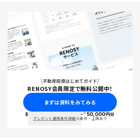
不動産投資はじめてガイド
RENOSY会員限定で無料公開中！
まずは資料をみてみる
※
初回面談で
ポイント
50,000
円分
PayPay
プレゼント適用条件詳細
※条件・上限あり