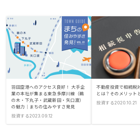
羽田空港へのアクセス良好！ 大手企
不動産投資で相続税
業の本社が集まる東急多摩川線（鵜
とは？そのメリット
の木・下丸子・武蔵新田・矢口渡）
投資する
2020.10.21
の魅力｜まちの住みやすさ発見
投資する
2023.09.12