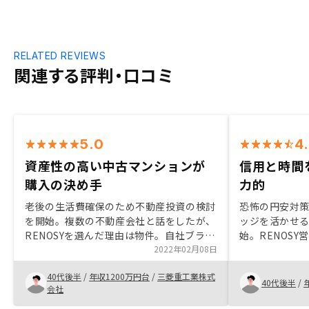
RELATED REVIEWS
関連する評判・口コミ
5.0
4
資産性の高い中古マンションが
信用と時間
購入の決め手
力的
老後の生活費確保のため不動産投資の検討
恐怖の円安対
を開始。複数の不動産会社と話をしたが、
ッジを活かせ
RENOSYを選んだ理由は物件。自社ブラン
始。RENOS
ドの新築マンションがないため、資産性の
2022年02月08日
や、気になる
高い中古マンションをブランドにこだわら
ン、多様な魅
40代後半
/
年収1200万円台
/
三菱重工業株式
ずに紹介できる。不動産投資に迷っている
めました。ワ
40代後半
/
会社
人に対して、実際にある物件を購入した前
魅力度が上が
提でどうなるのかをシミュレーションする