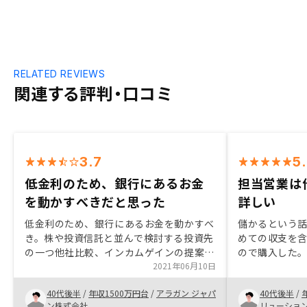
RELATED REVIEWS
関連する評判・口コミ
3.7
5
低金利のため、銀行にあるお金
担当営業は
を動かすべきだと思った
詳しい
低金利のため、銀行にあるお金を動かすべ
儲かるという
き。株や投資信託と並んで検討する投資先
めての収支を
の一つ他社比較、インカムゲインの提案、
ので購入した。
他の投資との比較、確定申告のサポート
2021年06月10日
が年々IT化さ
ス・面倒くさ
40代後半
/
年収1500万円台
/
アラガン ジャパ
40代後半
/
担当営業はiDe
ン株式会社
リューショ