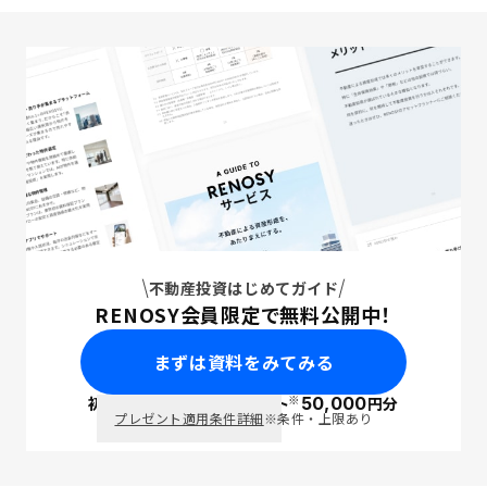
不動産投資はじめてガイド
RENOSY会員限定で無料公開中！
まずは資料をみてみる
※
初回面談で
ポイント
50,000
円分
PayPay
プレゼント適用条件詳細
※条件・上限あり