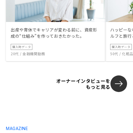
出産や育休でキャリアが変わる前に、資産形
ハッピーな
成の“仕組み”を作っておきたかった。
ルフと旅行
購入時データ
購入時データ
20代 / 金融機関勤務
50代 / 化
オーナーインタビューを
もっと見る
MAGAZINE