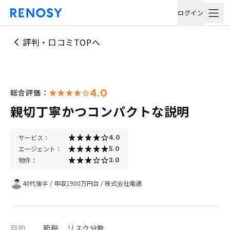
ログイン
評判・口コミTOPへ
4.0
総合評価：
親切丁寧かつコンパクトな説明
サービス：
4.0
エージェント：
5.0
物件：
3.0
40代後半
/
年収1900万円台
/
株式会社電通
目的
節税、 リスク分散