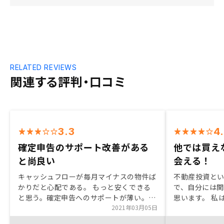
RELATED REVIEWS
関連する評判・口コミ
3.3
4
確定申告のサポート改善がある
他では買え
と尚良い
会える！
キャッシュフローが毎月マイナスの物件ば
不動産投資と
かりだと心配である。 もっと安くできる
で、自分には
と思う。確定申告へのサポートが薄い。
思います。 私
青色申告したいが、その専用ソフトを作っ
2021年03月05日
し、手間もか
たり作成へのサポートが受けたい。
しかし、ren