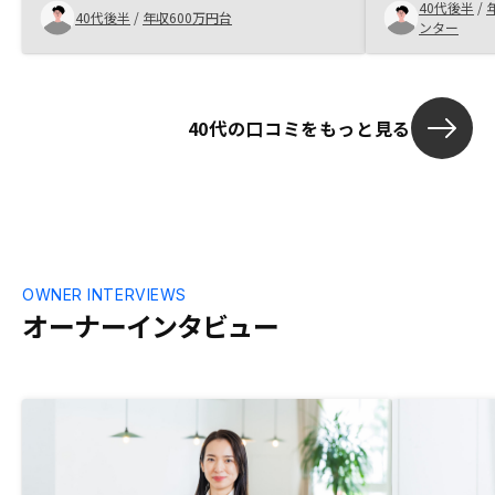
40代後半
/
タートできます
40代後半
/
年収600万円台
ンター
行を紹介して頂
かせできます
にできます。 
動産投資をスタ
40代の口コミをもっと見る
紹介してくれ
良い物件ばかり
で買いたいとの
リットはいっ
方は一度面談
す。複数物件
てほしい。
OWNER INTERVIEWS
オーナーインタビュー