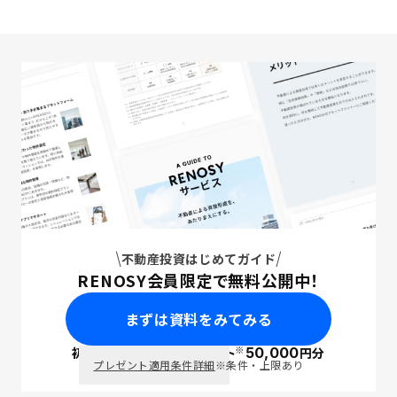
不動産投資はじめてガイド
RENOSY会員限定で無料公開中！
まずは資料をみてみる
※
初回面談で
ポイント
50,000
円分
PayPay
プレゼント適用条件詳細
※条件・上限あり