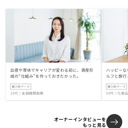
かりされているのは紛れもない事実です
が、ちょっと無愛想だったので。
出産や育休でキャリアが変わる前に、資産形
ハッピーな
成の“仕組み”を作っておきたかった。
ルフと旅行
購入時データ
購入時データ
20代 / 金融機関勤務
50代 / 化
オーナーインタビューを
もっと見る