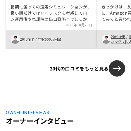
長期に渡っての運用シミュレーションが、
きっかけは、
良い話だけではなくリスクも考慮してロー
に、Amazo
ン運用後や売却時の出口戦略までしっかり
てみてと言わ
透明性を持ってしてくださっていたことに
2020年10月20日
た。するの、
好感を持ち、信頼できました。他社さんで
ことを担当者
20代後半
/
は節税効果や、20年後以降のシミュレー
投資はしなく
20代後半
/
年収600万円台
ィングス株
ションがなかったり、そもそも購入時の家
契約すること
賃のみでシミュレーションしているケース
が多かったですが、GAさんの場合だけ全
く違うレベルでした。長期目線で運用を検
20代の口コミをもっと見る
討していたので、このような透明性の高い
データを元に、いつでも親身に相談に乗っ
てくださったので、とても良いかいものが
できました。購入前だけでなく、購入後も
いつでもご親切にしてくださるので、安心
ですし大変助かっております。顧客と向き
合う社員さんは、常に営業目線で対応され
るともっと良くなると思いました。契約記
OWNER INTERVIEWS
入時に、営業担当の方ともう一人契約法務
オーナーインタビュー
担当の方がいらっしゃいましたが、その方
の対応が不安でした。法務のお仕事をしっ