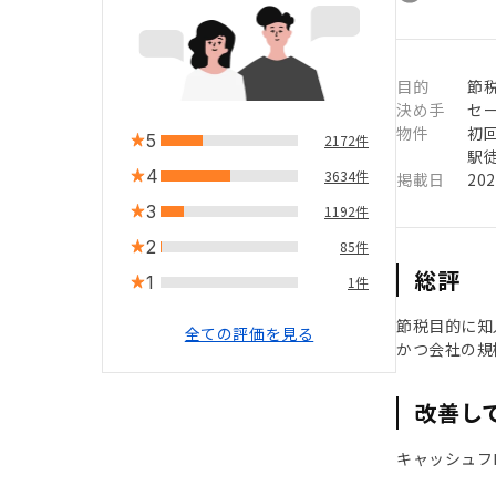
目的
節
決め手
セ
物件
初
5
2172件
駅徒
4
3634件
掲載日
20
3
1192件
2
85件
総評
1
1件
節税目的に知
全ての評価を見る
かつ会社の規
改善し
キャッシュフ