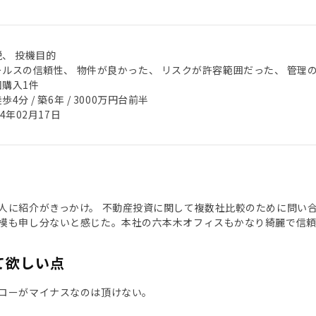
税、 投機目的
ールスの信頼性、 物件が良かった、 リスクが許容範囲だった、 管理
回購入1件
歩4分 / 築6年 / 3000万円台前半
24年02月17日
人に紹介がきっかけ。 不動産投資に関して複数社比較のために問い
模も申し分ないと感じた。本社の六本木オフィスもかなり綺麗で信
て欲しい点
ローがマイナスなのは頂けない。