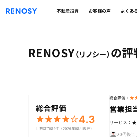
不動産投資
お客様の声
よくあ
RENOSY
の評
（リノシー）
総合評価：
総合評価
営業担
4.3
サービス：
回答数7084件（2026年08月現在）
20代後半