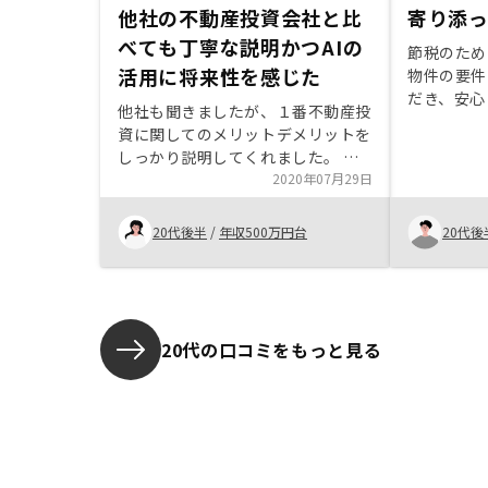
他社の不動産投資会社と比
寄り添
べても丁寧な説明かつAIの
節税のため
活用に将来性を感じた
物件の要件
だき、安心
他社も聞きましたが、１番不動産投
できました
資に関してのメリットデメリットを
も、この場
しっかり説明してくれました。 ま
上げます。
た、AIを使って物件を選定している
2020年07月29日
る方がいま
ことなど、現代的で、未来のある会
いてみるこ
社かなと感じたため、購入に至りま
20代後半
/
年収500万円台
20代後
かもしれま
した。 (営業担当者のスキルによっ
て差が出ないところ)初めての不動
産投資でわからないことが多かった
ため、融資を受ける金融機関の説明
はもっと欲しかったです。また、頭
20代の口コミをもっと見る
金を入れたのですが、どこにいつま
でに入金して欲しい等の説明がなか
ったため、そこはしっかり説明して
いただきたかったです。