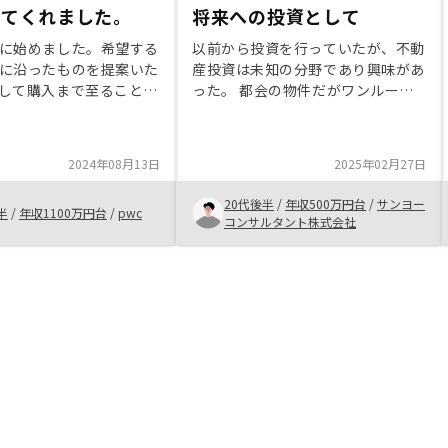
ってくれました。
将来への投資として
に始めました。希望する
以前から投資を行っていたが、不動
に沿ったものを提案いた
産投資は未知の分野であり興味があ
して購入まで至ることが
った。 都会の物件だがワンルーム
。 ご担当者のかたに
マンションは比較的ローンを組みや
で恐縮ですが、感謝申し
すく、リスクが許容できる程度だっ
 ご購入を検討されてい
たのがポイントだった。 節税や生
2024年08月13日
2025年02月27日
したら、ひとまず話を聞
命保険としての効果についてはまだ
とから始めてみると良い
早いと思うが、将来の収入になれば
20代後半
/
年収500万円台
/
サンヨー
半
/
年収1100万円台
/
pwc
せん。
と思い物件の購入を決めました。
コンサルタント株式会社