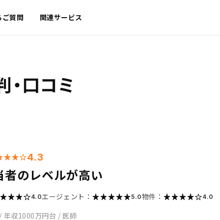
るご質問
関連サービス
判・口コミ
4.3
当者のレベルが高い
エージェント：
物件：
4.0
5.0
4.0
/
年収1000万円台
/
医師