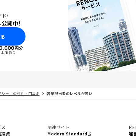
イド
料公開中！
みる
0,000
円分
・上限あり
リノシー）の評判・口コミ
営業担当者のレベルが高い
ビス
関連サイト
RE
産投資
Modern Standard
運