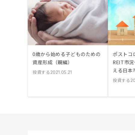
0歳から始める子どものための
ポストコ
資産形成（親編）
REIT市
える日本
投資する
2021.05.21
投資する
20