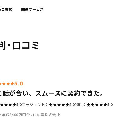
るご質問
関連サービス
判・口コミ
5.0
と話が合い、スムースに契約できた。
エージェント：
物件：
5.0
5.0
5.0
/
年収1400万円台
/
味の素株式会社