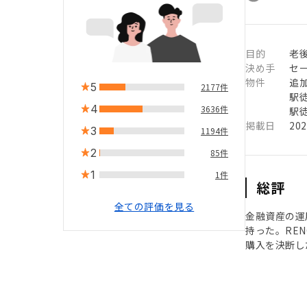
目的
老
決め手
セ
物件
追
5
2177件
駅徒
4
3636件
駅徒
掲載日
20
3
1194件
2
85件
1
1件
総評
全ての評価を見る
金融資産の運
持った。RE
購入を決断し