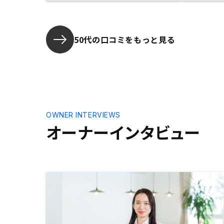
ないと手遅
が、やはり不安があり、コロナが少
し話題になりかけた状況でしたの
で、市場変化が読みづらかったの
で、躊躇していましった。多角的な
50代の口コミをもっと見る
見方で、説明を受けて、自分の場
合、このタイミングに投資する方
が、後回しにするよりいいという判
断ができました。営業の方も含め、
担当していただいた方は、年齢的に
若い世代の方でしたが、情熱を持っ
て進めているという熱意も伝わって
OWNER INTERVIEWS
きました。融資審査から決済まで、
オーナーインタビュー
そのステップもわかりやすく、不安
なく進めることができました。物件
の売れるスピードが速いということ
や金額的な範囲も限られていたの
で、仕方がないと思いますが、もう
少し選択肢が良かったと思います。
選択肢が増えると素人は判断材料が
なくて、逆に困ってしますと思いま
すが、一方で、いろいろ物件の選択