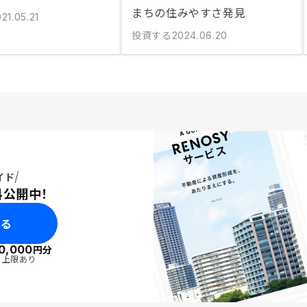
まちの住みやすさ発見
21.05.21
投資する
2024.06.20
イド
料公開中！
みる
0,000
円分
・上限あり