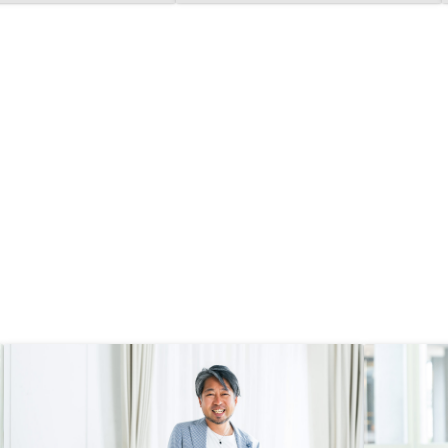
れになります。
（ローン）で自己資産を育てること
のできる区分マンション投資は、空
室リスクを伴うがRENOSYであれば
それほど高いリスクとは言えない
（ミドルリスク・ミドルリター
ン）。 同じ他人資本を使って資産
形成を行う株式の信用取引の方がよ
ほどハイリスク・ハイリターンであ
ると思っています。