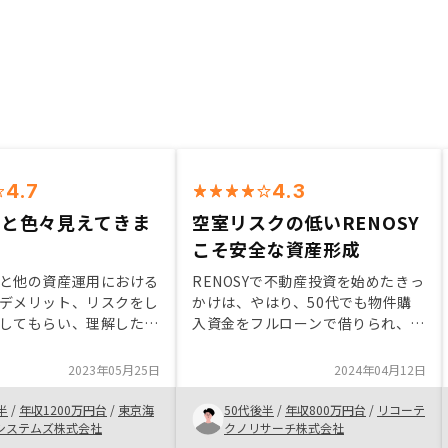
4.7
4.3
つと色々見えてきま
空室リスクの低いRENOSY
こそ安全な資産形成
と他の資産運用における
RENOSYで不動産投資を始めたきっ
デメリット、リスクをし
かけは、やはり、50代でも物件購
してもらい、理解した上
入資金をフルローンで借りられ、最
た。 １件持つことで、
低限の初期費用（頭金10万円＋火
での優先順位が明確にな
災保険費用）で始められる点が大き
2023年05月25日
2024年04月12日
うな物件を持つべきかが
い。 50代の不利な点は、年齢制限
ので、決断しやすくなり
があるのでローンを長期（25年）
半
/
年収1200万円台
/
東京海
50代後半
/
年収800万円台
/
リコーテ
良い物件は決断を早くし
で組めないことである。 他人資本
システムズ株式会社
クノリサーチ株式会社