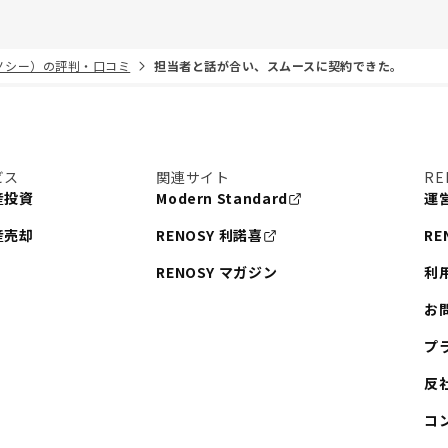
リノシー）の評判・口コミ
担当者と話が合い、スムースに契約できた。
ビス
関連サイト
RE
産投資
Modern Standard
運
産売却
RENOSY 利諾喜
RE
RENOSY マガジン
利
お
プ
反
コ