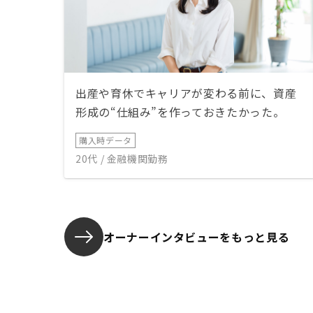
のポイントを聞くことができたかも
しれないので、今後のためになった
かもしれません。 購入手続きと、
登記に関する手続きも、ステップが
わかりやすく良かったのですが、諸
費用の金額に関して、物件にもよる
のでしょうが、最初の見積もりと、
出産や育休でキャリアが変わる前に、資産
実際の乖離があり、この部分の細か
形成の“仕組み”を作っておきたかった。
な説明をしていただければ、より良
かったと思います。
購入時データ
20代 / 金融機関勤務
オーナーインタビューを
もっと見る