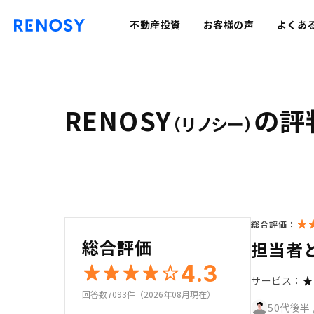
不動産投資
お客様の声
よくあ
RENOSY
の評
（リノシー）
総合評価：
総合評価
担当者
4.3
サービス：
回答数7093件（2026年08月現在）
50代後半