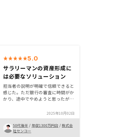
5.0
サラリーマンの資産形成に
は必要なソリューション
担当者の説明が明確で信頼できると
感じた。ただ銀行の審査に時間がか
かり、途中でやめようと思ったが、
担当がよく粘ってくれた。 審査の
基準がよくわからなく、最終は満足
2025年10月02日
はできたが、今後は改善して欲しい
と感じた。
50代後半
/
年収1300万円台
/
株式会
社センコー