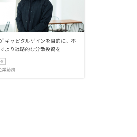
の”キャピタルゲインを目的に、不
でより戦略的な分散投資を
ータ
IT企業勤務