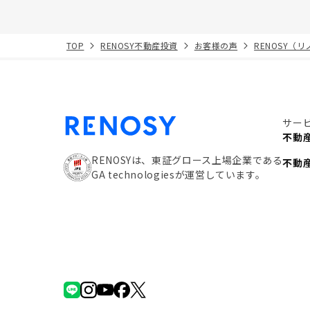
TOP
RENOSY不動産投資
お客様の声
RENOSY（
サー
不動
RENOSYは、東証グロース上場企業である
不動
GA technologiesが運営しています。