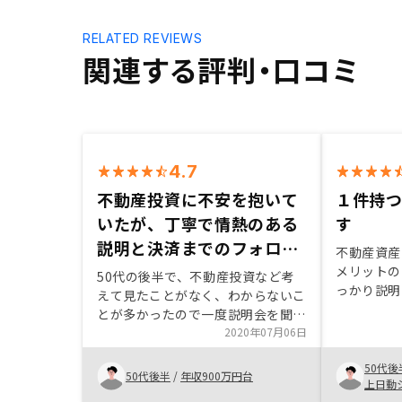
RELATED REVIEWS
関連する評判・口コミ
4.7
不動産投資に不安を抱いて
１件持
いたが、丁寧で情熱のある
す
説明と決済までのフォロー
不動産資産
がわかりやすくよかった
メリットの
50代の後半で、不動産投資など考
っかり説明
えて見たことがなく、わからないこ
で購入でき
とが多かったので一度説明会を聞い
次の選択肢
てそのままでした。少しプランを変
2020年07月06日
り、どのよ
えて、ご提案してきてくれたので、
見えてくる
50代後
もう少し話を聞く機会を持ちまし
50代後半
/
年収900万円台
ました。 
上日動
た。少し興味を持ってきたのです