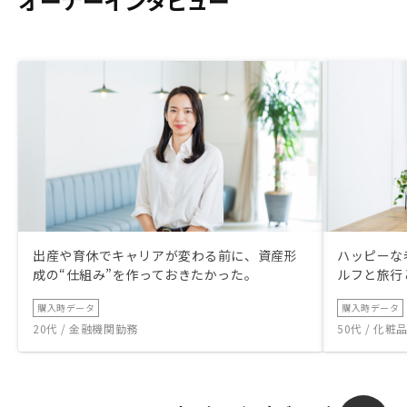
オーナーインタビュー
出産や育休でキャリアが変わる前に、資産形
ハッピーな
成の“仕組み”を作っておきたかった。
ルフと旅行
購入時データ
購入時データ
20代 / 金融機関勤務
50代 / 化