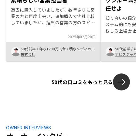
素晴らしい営業担当者
ワンルーム投
任せよ
過去に購入していましたが、数年ぶりに営
業の方と再度出会い、追加購入で他社比較
知り合いの紹
していましたが、担当の営業の方のスピー
ステム的にも
ド感と不動産知識は比べものにならなく素
むしろ上場会
晴らしかった！ 丁寧に説明をしていただ
2025年02月20日
きました。まだ
き理解できた。
余裕があれば
50代前半
/
年収1200万円台
/
積水メディカル
50代前半
/
す。老後投資
株式会社
アビスジャ
にも紹介した
すめです。
50代の口コミをもっと見る
OWNER INTERVIEWS