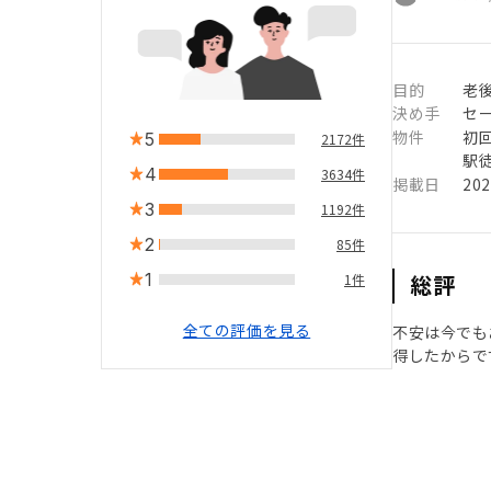
目的
老
決め手
セ
物件
初
5
2172件
駅徒
4
3634件
掲載日
20
3
1192件
2
85件
1
総評
1件
全ての評価を見る
不安は今でも
得したからで