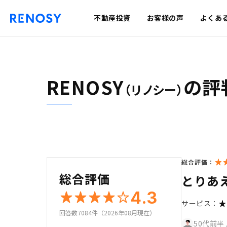
不動産投資
お客様の声
よくあ
RENOSY
の評
（リノシー）
総合評価：
総合評価
とりあ
4.3
サービス：
回答数7084件（2026年08月現在）
50代前半