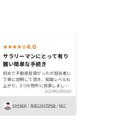
4.0
サラリーマンにとって有り
難い簡単な手続き
初めて不動産投資だったが担当者に
丁寧に説明して頂き、知識レベルも
上がり、3つの物件に投資しまし
た。 質問に対してもLINEや電話会
2025年10月20日
議で迅速に答えて頂きました。 ア
プリで全物件まとめて管理できるの
50代前半
/
年収2200万円台
/
NEC
も有りがたいです。