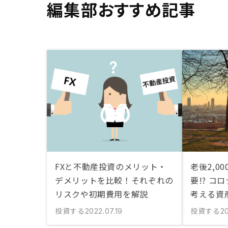
編集部おすすめ記事
FXと不動産投資のメリット・
老後2,0
デメリットを比較！それぞれの
要!? コ
リスクや初期費用を解説
考える資
投資する
投資する
2022.07.19
20