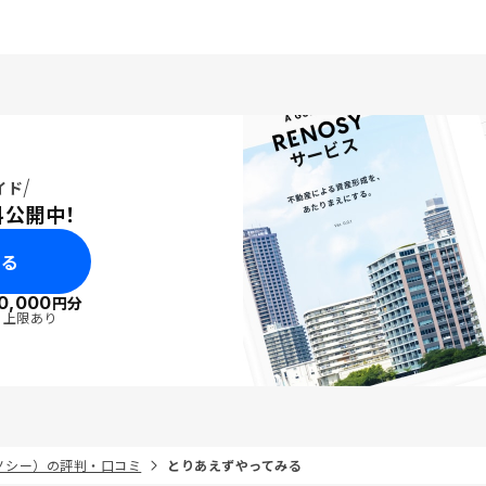
イド
料公開中！
みる
0,000
円分
・上限あり
リノシー）の評判・口コミ
とりあえずやってみる