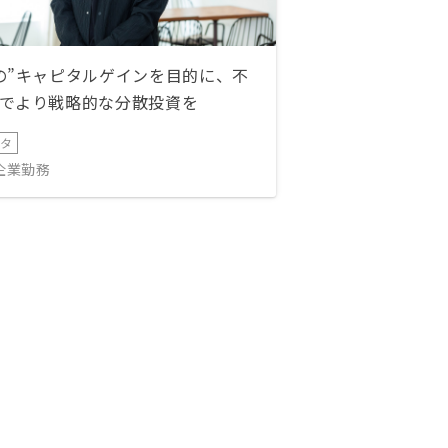
の”キャピタルゲインを目的に、不
でより戦略的な分散投資を
ータ
IT企業勤務