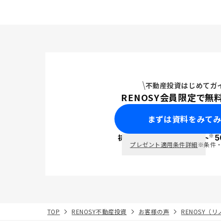
不動産投資はじめてガ
RENOSY会員限定で無
まずは資料をみて
※
初回面談で
ポイント
5
PayPay
プレゼント適用条件詳細
※条件
TOP
RENOSY不動産投資
お客様の声
RENOSY（