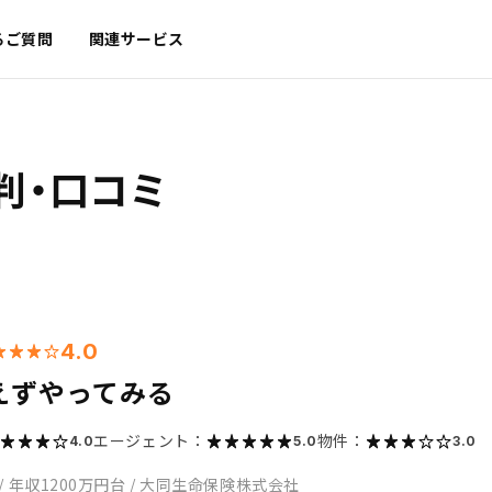
るご質問
関連サービス
判・口コミ
4.0
えずやってみる
エージェント：
物件：
4.0
5.0
3.0
/
年収1200万円台
/
大同生命保険株式会社