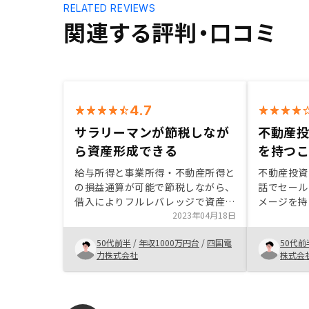
RELATED REVIEWS
関連する評判・口コミ
4.7
サラリーマンが節税しなが
不動産
ら資産形成できる
を持つ
給与所得と事業所得・不動産所得と
不動産投資
の損益通算が可能で節税しながら、
話でセール
借入によりフルレバレッジで資産形
メージを持
成できるのは大きな魅力。有価証券
2023年04月18日
が、REN
との値動きも異なるので、ダイバー
説明しても
50代前半
/
年収1000万円台
/
四国電
50代前
シフィケーションの観点から、ポー
ージがよい
力株式会社
株式会
トフォリオの一つとして不動産を保
た、アプリ
有するのは合理的。不動産業者は、
と思いまし
買い手と売り手の双方の代理人とな
りコンフリクトがある。正直なとこ