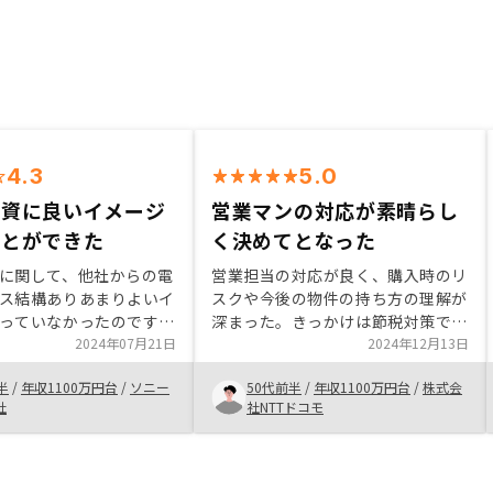
4.3
5.0
投資に良いイメージ
営業マンの対応が素晴らし
ことができた
く決めてとなった
に関して、他社からの電
営業担当の対応が良く、購入時のリ
ス結構ありあまりよいイ
スクや今後の物件の持ち方の理解が
っていなかったのです
深まった。きっかけは節税対策で購
OSYで様々な情報を丁寧に
2024年07月21日
入したが、他にも物件を所有して利
2024年12月13日
らうことができて、イメ
益を上げるなどの将来の資産設計も
半
/
年収1100万円台
/
ソニー
50代前半
/
年収1100万円台
/
株式会
方向に変わりました。ま
検討してみたいと思うようになっ
社
社NTTドコモ
で管理できることも良い
た。また是非良い物件があれば紹介
た。
してください