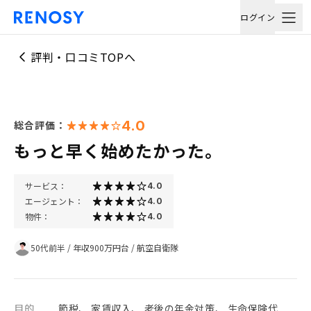
ログイン
評判・口コミTOPへ
4.0
総合評価：
もっと早く始めたかった。
サービス：
4.0
エージェント：
4.0
物件：
4.0
50代前半
/
年収900万円台
/
航空自衛隊
目的
節税、 家賃収入、 老後の年金対策、 生命保険代