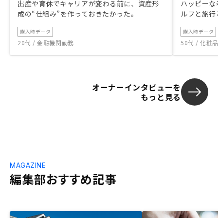
出産や育休でキャリアが変わる前に、資産形
ハッピーな
成の“仕組み”を作っておきたかった。
ルフと旅行
購入時データ
購入時データ
20代 / 金融機関勤務
50代 / 化
オーナーインタビューを
もっと見る
MAGAZINE
編集部おすすめ記事