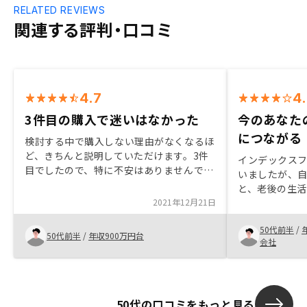
RELATED REVIEWS
関連する評判・口コミ
4.7
4
3件目の購入で迷いはなかった
今のあなた
につながる
検討する中で購入しない理由がなくなるほ
ど、きちんと説明していただけます。3件
インデックス
目でしたので、特に不安はありませんでし
いましたが、
たが、管理プランのバリエーションが増え
と、老後の生
ているので、その選択に迷うことはありま
2021年12月21日
見込めないと
した。
人からリノシ
50代前半
/
即決しました。
50代前半
/
年収900万円台
会社
りませんが、
れば、老後の
決めました。
50代の口コミをもっと見る