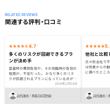
RELATED REVIEWS
関連する評判・口コミ
4.7
5
多くのリスクが回避できるプラ
他社と比較
ンが決め手
元々別会社で
は他者からの
空室時の費用負担や、その他臨時の負担の
に調べたとこ
程度が、不安だった。 かなり多くのリス
が気になった。
クが回避されるプランになっている点が決
る面で他社比
め手であったし、勧めたい点。
2020年12月16日
て不動産投資
20代後半
/
年収700万円台
20代後半
/