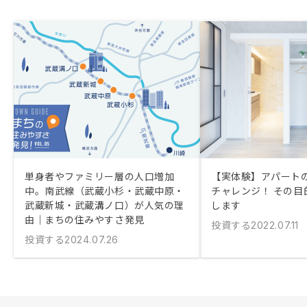
単身者やファミリー層の人口増加
【実体験】アパート
中。南武線（武蔵小杉・武蔵中原・
チャレンジ！ その目
武蔵新城・武蔵溝ノ口）が人気の理
します
由｜まちの住みやすさ発見
投資する
2022.07.11
投資する
2024.07.26