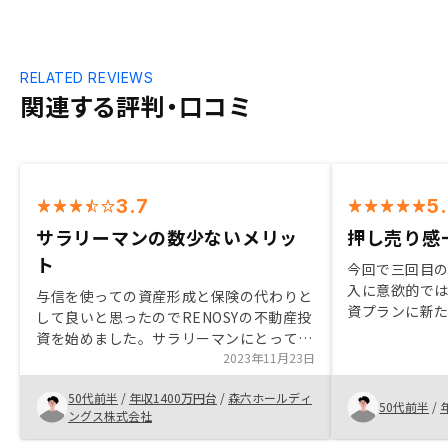
RELATED REVIEWS
関連する評判・口コミ
3.7
5
サラリーマンの数少ないメリッ
押し売り感
ト
今回で三回目
入に意欲的で
与信を使っての資産形成と保険の代わりと
資プランに新
して良いと思ったのでRENOSYの不動産投
き、さらにい
資を始めました。サラリーマンにとって与
で購入しまし
信は数少ないメリットだと思うので活用す
2023年11月23日
はなく、いい
べきです。さらにそれが保険の代わりにな
50代前半
/
年収1400万円台
/
森六ホールディ
るのであればなお良いと思います。
50代前半
/
ングス株式会社