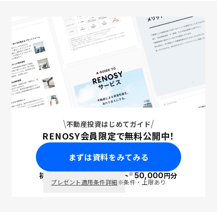
不動産投資はじめてガイド
RENOSY会員限定で無料公開中！
まずは資料をみてみる
※
初回面談で
ポイント
50,000
円分
PayPay
プレゼント適用条件詳細
※条件・上限あり