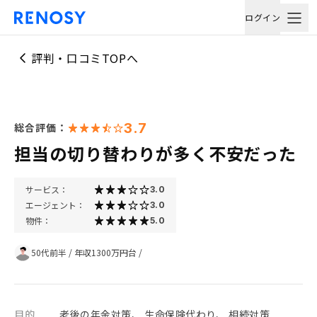
ログイン
評判・口コミTOPへ
3.7
総合評価：
担当の切り替わりが多く不安だった
サービス：
3.0
エージェント：
3.0
物件：
5.0
50代前半
/
年収1300万円台
/
目的
老後の年金対策、 生命保険代わり、 相続対策