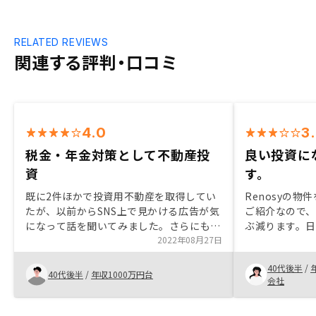
RELATED REVIEWS
関連する評判・口コミ
4.0
3
税金・年金対策として不動産投
良い投資に
資
す。
既に2件ほかで投資用不動産を取得してい
Renosyの
たが、以前からSNS上で見かける広告が気
ご紹介なので
になって話を聞いてみました。さらにもう
ぶ減ります。
1件持つことも可能と提案を受け、将来的
2022年08月27日
んが中国語対
な資産形成や税金、年金対策として契約に
あるから、コ
40代後半
/
至りました。 手続きもスムーズで、時間
に。それとRE
40代後半
/
年収1000万円台
会社
的にも早く満足しています。
り初めての投