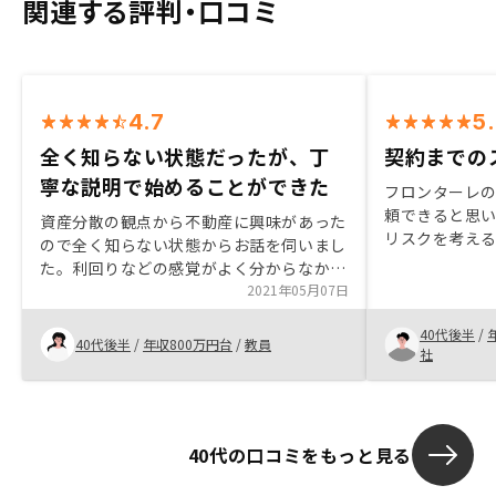
関連する評判・口コミ
4.7
5
全く知らない状態だったが、丁
契約までの
寧な説明で始めることができた
フロンターレ
頼できると思
資産分散の観点から不動産に興味があった
リスクを考え
ので全く知らない状態からお話を伺いまし
が、それをカ
た。利回りなどの感覚がよく分からなかっ
安心すること
たが、丁寧にご説明いただけたことが良か
2021年05月07日
での手続きの
ったです。
ローンや年収
40代後半
/
40代後半
/
年収800万円台
/
教員
らい得られて
社
選べるような
る楽して良い
40代の口コミをもっと見る