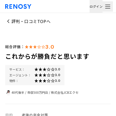
ログイン
評判・口コミTOPへ
3.0
総合評価：
これからが勝負だと思います
サービス：
3.0
エージェント：
3.0
物件：
3.0
40代後半
/
年収500万円台
/
株式会社JCBエクセ
目的
老後の年金対策