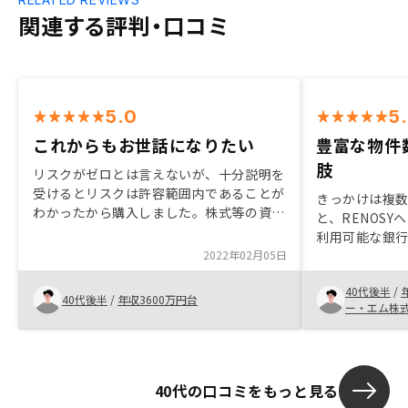
関連する評判・口コミ
5.0
5
これからもお世話になりたい
豊富な物件
肢
リスクがゼロとは言えないが、十分説明を
受けるとリスクは許容範囲内であることが
きっかけは複
わかったから購入しました。株式等の資産
と、RENOS
運用よりも大当たりはないが、低リスクで
利用可能な銀
確実な利回りが得られる、死亡時の生命保
2022年02月05日
の物件を指定
険のかわりに十分なることが理解できたた
提案してもら
め購入しました。購入後のフォローアップ
40代後半
/
でした。チー
40代後半
/
年収3600万円台
の充実も決め手になりました。
ー・エム株
部門間やフェ
思います。タ
れていると管
突にメールや
40代の口コミをもっと見る
とに戸惑う事