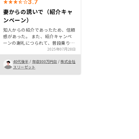
3.7
妻からの誘いで（紹介キャ
ンペーン）
知人からの紹介であったため、信頼
感があった。 また、紹介キャンペ
ーンの謝礼につられて、普段乗り気
ではない妻が率先して話を聞く気に
2025年07月28日
なってくれたため、一緒に説明を伺
40代後半
/
年収800万円台
/
株式会社
うことが出来たのが、購入に繋がっ
スリーゼット
たと思う。 会社としての信頼感も
あり、担当者自身も実際に物件を購
入しているという安心感や、押し売
り感も無かったのが良かった書類や
手続等をもっと知らない人用にして
欲しい。 銀行に入れる残高の目安
や、毎年何月に残高を確認しましょ
うとかまで