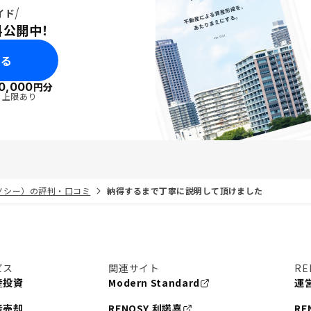
イド
料公開中！
みる
0,000
円分
・上限あり
リノシー）の評判・口コミ
納得するまで丁寧に説明して頂けました
ビス
関連サイト
RE
産投資
Modern Standard
運
産売却
RENOSY 利諾喜
RE