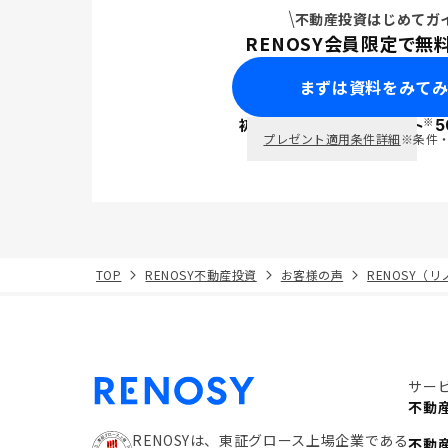
不動産投資はじめてガ
RENOSY会員限定で無
まずは資料をみて
※
初回面談で
ポイント
5
PayPay
プレゼント適用条件詳細
※条件
TOP
RENOSY不動産投資
お客様の声
RENOSY（
サー
不動
RENOSYは、東証グロース上場企業である
不動