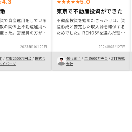
4.3
5.0
分散
東京で不動産投資ができた
資で資産運用をしている
不動産投資を始めたきっかけは、資
散の関係上不動産運用へ
産形成と安定した収入源を確保する
至った。営業員の方が丁
ためでした。RENOSYを選んだ理由
しくださったため小職の
は、信頼性の高い情報提供とサポー
まり投資実行させていた
ト体制が充実していたためです。ま
2023年10月20日
2024年08月27日
。インフレが続く環境
た、外国人である私は、母語の中国
を眠らせておくことのリ
語で対応してくれるのは大変嬉しい
半
/
年収2500万円台
/
株式会
40代後半
/
年収600万円台
/
ZTT株式
して適度な投資をしてい
からです。
ベイパーツ
会社
。