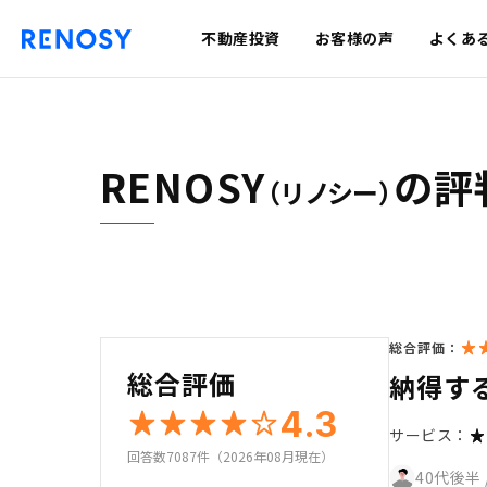
不動産投資
お客様の声
よくあ
RENOSY
の評
（リノシー）
総合評価：
総合評価
納得す
4.3
サービス：
回答数7087件（2026年08月現在）
40代後半