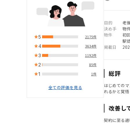
目的
老
決め手
物
物件
初
5
2175件
駅徒
4
3634件
掲載日
20
3
1192件
2
85件
総評
1
1件
はじめてのマ
全ての評価を見る
れるかと覚悟
改善し
契約に至る過