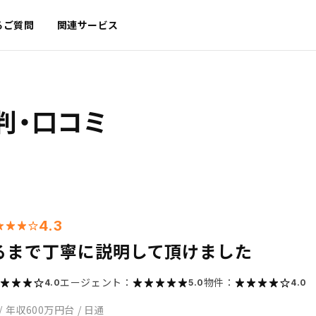
るご質問
関連サービス
判・口コミ
4.3
るまで丁寧に説明して頂けました
エージェント：
物件：
4.0
5.0
4.0
/
年収600万円台
/
日通