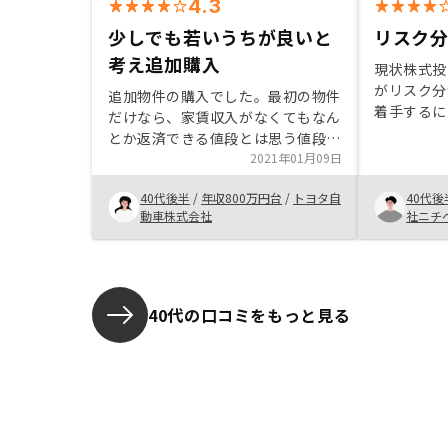
4.3
少しでも若いうちが良いと
リスク
考え追加購入
現状株式投
がリスク分
追加物件の購入でした。最初の物件
着手するに
だけなら、家賃収入がなくてもなん
寧に説明を
とか返済できる値段とは思う値段で
理解度も深
したが、今回は額が増えたという不
2021年01月09日
だきました
安がありました。 一年ほど様子見
下、お資金
40代後半
/
年収800万円台
/
トヨタ自
40代後
てからの方がよいのではないか、な
スクを意識
動車株式会社
社ニチ
ども頭をよぎりましたが、どうせな
きたいです
ら少しでも自分が若い方がよいので
はないか、と飛び込むことにしまし
た。 確定申告や今後の負担など気
になることは、色々質問させていた
40代の口コミをもっと見る
だき解決できると思いました
元気に働いて、くるべき老後を楽し
みにしたいです不動産投資のイメー
ジが悪い世のなかなので。職場にも
迷惑電話=マンション投資というイ
メージがあります。