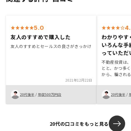
5.0
4
友人のすすめで購入した
わかりやす
いろんな手
友人のすすめとセールスの良さがきっかけ
っていただ
不動産投資は
とと、かつ多
から、騙され
2021年12月22日
なっていたが
かりやすく説
ろんな手続き
20代後半
/
年収500万円台
20代後半
/
たので、不動
てつけだと思
20代の口コミをもっと見る