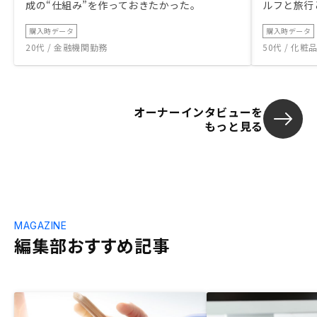
成の“仕組み”を作っておきたかった。
ルフと旅行
購入時データ
購入時データ
20代 / 金融機関勤務
50代 / 化
オーナーインタビューを
もっと見る
MAGAZINE
編集部おすすめ記事