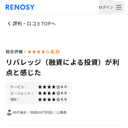
ログイン
評判・口コミTOPへ
4.0
総合評価：
リバレッジ（融資による投資）が利
点と感じた
サービス：
4.0
エージェント：
4.0
物件：
4.0
40代後半
/
年収600万円台
/
公務員