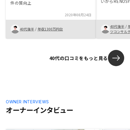
いからRENOS
件の質向上
件を紹介して
介いただいた
2020年08月24日
れると感じて
40代後半
/
40代後半
/
年収1300万円台
ツコンサル
40代の口コミをもっと見る
OWNER INTERVIEWS
オーナーインタビュー