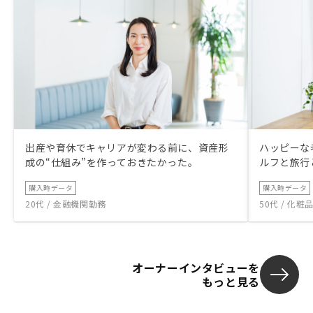
出産や育休でキャリアが変わる前に、資産形
ハッピーな
成の“仕組み”を作っておきたかった。
ルフと旅行
購入時データ
購入時データ
20代 / 金融機関勤務
50代 / 化
オーナーインタビューを
もっと見る