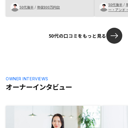
50代後半
/
どがアプリで
50代後半
/
年収800万円台
ー・アンド
50代の口コミをもっと見る
OWNER INTERVIEWS
オーナーインタビュー