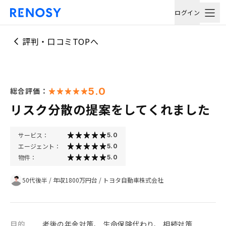
ログイン
評判・口コミTOPへ
5.0
総合評価：
リスク分散の提案をしてくれました
サービス：
5.0
エージェント：
5.0
物件：
5.0
50代後半
/
年収1800万円台
/
トヨタ自動車株式会社
目的
老後の年金対策、 生命保険代わり、 相続対策