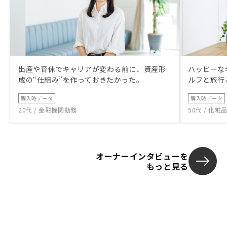
出産や育休でキャリアが変わる前に、資産形
ハッピーな
成の“仕組み”を作っておきたかった。
ルフと旅行
購入時データ
購入時データ
20代 / 金融機関勤務
50代 / 化
オーナーインタビューを
もっと見る