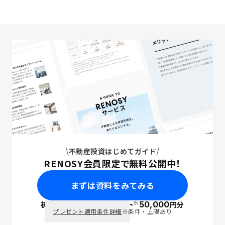
不動産投資はじめてガイド
RENOSY会員限定で無料公開中！
まずは資料をみてみる
※
初回面談で
ポイント
50,000
円分
PayPay
プレゼント適用条件詳細
※条件・上限あり