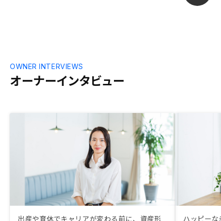
OWNER INTERVIEWS
オーナーインタビュー
出産や育休でキャリアが変わる前に、資産形
ハッピーな