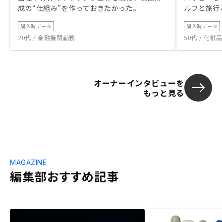
成の“仕組み”を作っておきたかった。
ルフと旅行
購入時データ
購入時データ
20代 / 金融機関勤務
50代 / 化
オーナーインタビューを
もっと見る
MAGAZINE
編集部おすすめ記事