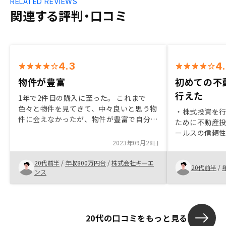
RELATED REVIEWS
関連する評判・口コミ
4.3
4
物件が豊富
初めての不
行えた
1年で2件目の購入に至った。 これまで
色々と物件を見てきて、中々良いと思う物
・株式投資を
件に会えなかったが、物件が豊富で自分に
ために不動産
ピッタシの物件を見つけることができた。
ールスの信頼
金利も安いし、おすすめです。 あとは初
2023年09月28日
・リスクやリ
めてで不安なところもあるので、購入後も
らい、担当者
しっかりとフォローしてもらいたいです。
20代前半
/
年収800万円台
/
株式会社キーエ
購入まで安心
20代前半
/
ンス
20代の口コミをもっと見る