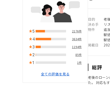
目的
老
決め手
リ
物件
追
5
2176件
駅徒
4
3634件
駅徒
掲載日
20
3
1194件
2
85件
1
1件
総評
全ての評価を見る
老後のローン
た。 対応も