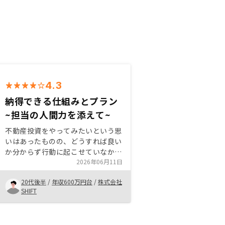
4.3
納得できる仕組みとプラン
~担当の人間力を添えて~
不動産投資をやってみたいという思
いはあったものの、どうすれば良い
か分からず行動に起こせていなかっ
た時、知人から紹介されたのがきっ
2026年06月11日
かけ。 管理プランの内容や不動産
20代後半
/
年収600万円台
/
株式会社
投資のリスクなど不安を感じやすい
SHIFT
部分は、こちらが理解できるまで相
談に乗ってくれた。管理プランの内
容と、出口までお任せできるのが個