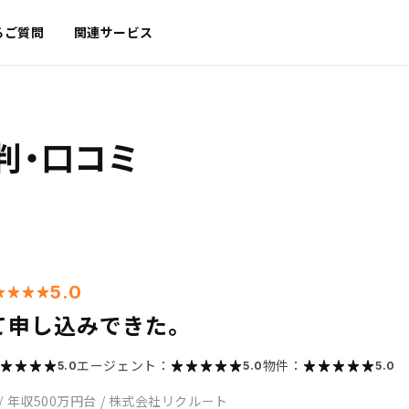
るご質問
関連サービス
判・口コミ
5.0
て申し込みできた。
エージェント：
物件：
5.0
5.0
5.0
/
年収500万円台
/
株式会社リクルート