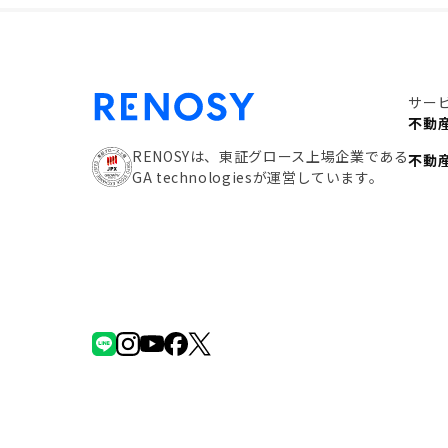
サー
不動
RENOSYは、東証グロース上場企業である
不動
GA technologiesが運営しています。