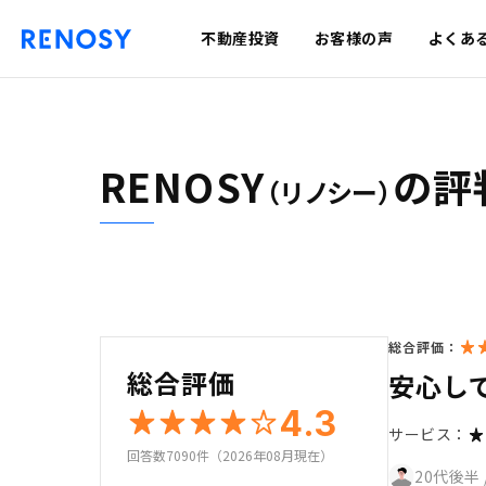
不動産投資
お客様の声
よくあ
RENOSY
の評
（リノシー）
総合評価：
総合評価
安心し
4.3
サービス：
回答数7090件（2026年08月現在）
20代後半