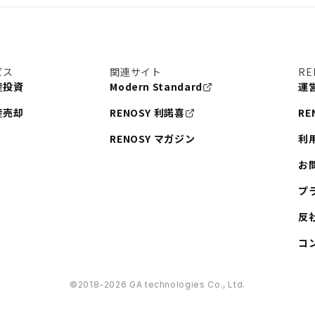
ビス
関連サイト
RE
産投資
Modern Standard
運
産売却
RENOSY 利諾喜
RE
RENOSY マガジン
利
お
プ
反
コ
©︎2018-2026 GA technologies Co., Ltd.