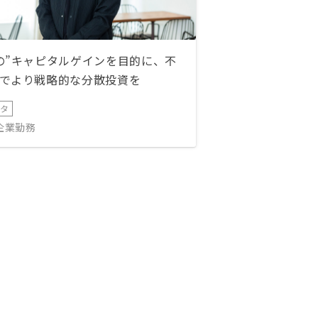
の”キャピタルゲインを目的に、不
でより戦略的な分散投資を
ータ
IT企業勤務