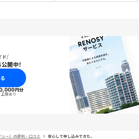
イド
料公開中！
みる
0,000
円分
・上限あり
リノシー）の評判・口コミ
安心して申し込みできた。