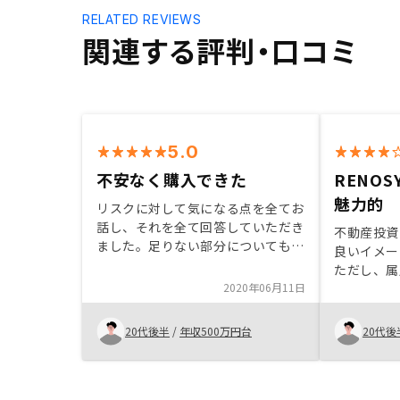
RELATED REVIEWS
関連する評判・口コミ
5.0
不安なく購入できた
RENO
魅力的
リスクに対して気になる点を全てお
話し、それを全て回答していただき
不動産投資
ました。足りない部分についてもき
良いイメー
ちんと説明いただき、不安なく購入
ただし、属
することができました。販売構造上
2020年06月11日
ステムによ
難しいとは思いますが顧客のスマホ
我々が購入
等で不動産商品をオンライン上にて
ート体制が
20代後半
/
年収500万円台
20代後
いつでも確認できて、購入を仮確定
ジが覆り、
出来たらいいなと思いました。
はあるもの