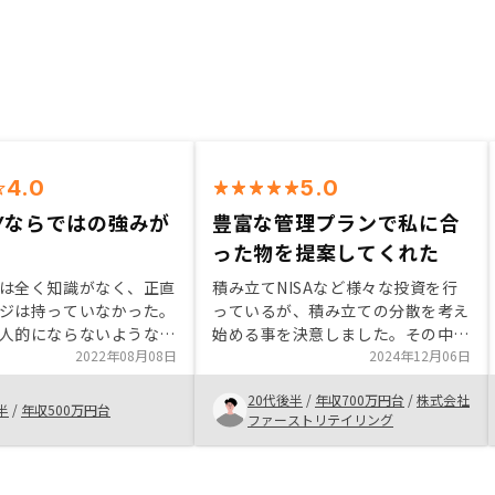
4.0
5.0
SYならではの強みが
豊富な管理プランで私に合
った物を提案してくれた
は全く知識がなく、正直
積み立てNISAなど様々な投資を行
ジは持っていなかった。
っているが、積み立ての分散を考え
人的にならないようなシ
始める事を決意しました。その中で
る物件の絞り込みや、
2022年08月08日
他人資本で運用出来ることに対して
2024年12月06日
した後の運用の際のサポ
メリットを1番感じ始めました。 他
20代後半
/
年収700万円台
/
株式会社
整っていることでイメー
の会社と比べてもサービスや物件の
半
/
年収500万円台
ファーストリテイリング
リスクが少ないプランで
質などにおいて信頼をおける会社で
の購入を決めた。
あると思いました。