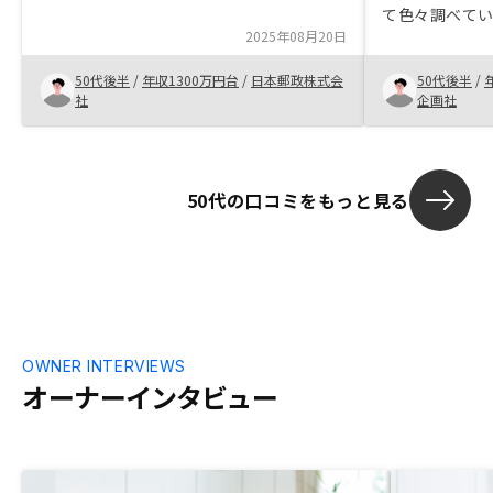
ナー同士の交流イベントも楽しいです。
て色々調べて
また、今回のキャンペーンが魅力的だった
2025年08月20日
にたどり着きま
ので追加購入させていただきました。
のリスクと考
50代後半
/
年収1300万円台
/
日本郵政株式会
50代後半
/
のですが、都
社
企画社
り空室リスク
き、また融資
でできるとこ
50代の口コミをもっと見る
OWNER INTERVIEWS
オーナーインタビュー