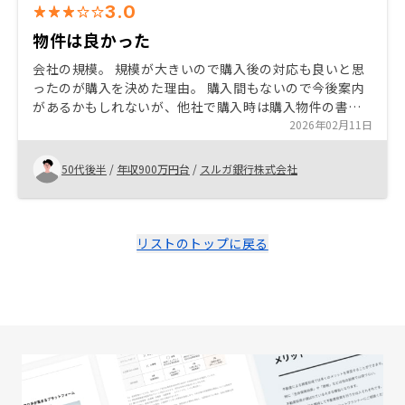
3.0
物件は良かった
会社の規模。 規模が大きいので購入後の対応も良いと思
ったのが購入を決めた理由。 購入間もないので今後案内
があるかもしれないが、他社で購入時は購入物件の書類
関係を保管するためのファイル等が用意されていたが、
2026年02月11日
そのような物があった方が助かる。 どこの会社もそうだ
が購入決定後は若手のみの対応になるのは今後に不安を
50代後半
/
年収900万円台
/
スルガ銀行株式会社
感じる。
リストのトップに戻る