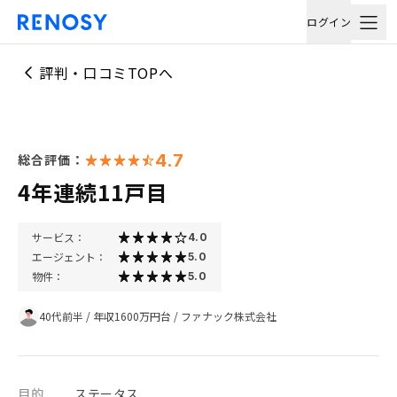
ログイン
評判・口コミTOPへ
4.7
総合評価：
4年連続11戸目
サービス：
4.0
エージェント：
5.0
物件：
5.0
40代前半
/
年収1600万円台
/
ファナック株式会社
目的
ステータス