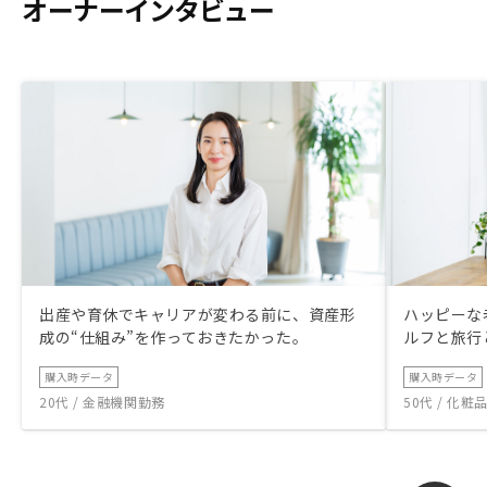
オーナーインタビュー
出産や育休でキャリアが変わる前に、資産形
ハッピーな
成の“仕組み”を作っておきたかった。
ルフと旅行
購入時データ
購入時データ
20代 / 金融機関勤務
50代 / 化