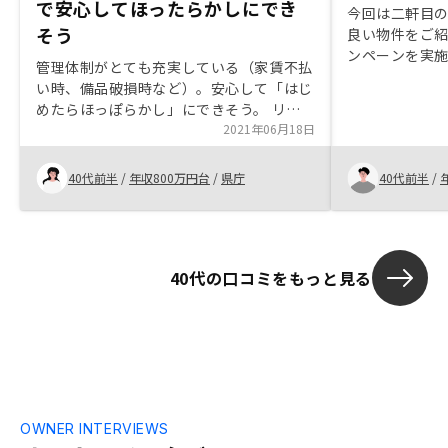
で安心してほったらかしにでき
今回は二軒目
そう
良い物件をご
ンペーンを実
管理体制がとても充実している（家賃不払
りました。 購
い時、備品破損時など）。安心して「はじ
伝えしたいの
めたらほっぽらかし」にできそう。 リノ
に儲かるとい
ベなど商品価値を上げる系列会社があり、
2021年06月18日
で老後資金や
資産価値減対策ができると感じる営業担当
められること
がとにかく契約を急いでいる感じがした。
40代前半
/
年収800万円台
/
県庁
40代前半
/
後から引き渡
管理サービスがいいから契約しようと思っ
き、もしくは
ているのに、担当の性急な態度が、何かこ
いので、進ん
ちらに不利なことがあるのをごまかしてい
状況が見えな
るのではと不安を呼び、契約を躊躇してし
共有してもら
40代の口コミをもっと見る
まう。 面談中に物件を見せられ、その場
で決断を求められるのが苦痛。資料をもら
って一人でじっくり検討したい。すぐ決ま
ってしまうにしても、関係資料をもらって
翌日締め切りで結論を伝えるくらいの余裕
はあるはずでは？ それをしないのは、メ
ンタルテクニックを使った訪問販売やセミ
ナー販売、押し売りのやり口と同じに感
OWNER INTERVIEWS
じ、不信感をもつ。