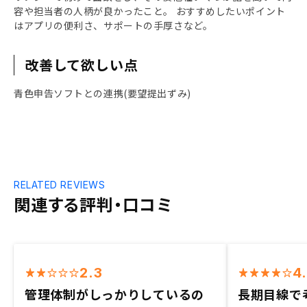
容や担当者の人柄が良かったこと。 おすすめしたいポイント
はアプリの便利さ、サポートの手厚さなど。
改善して欲しい点
青色申告ソフトとの連携(要望提出ずみ)
RELATED REVIEWS
関連する評判・口コミ
2.3
4
管理体制がしっかりしているの
長期目線で