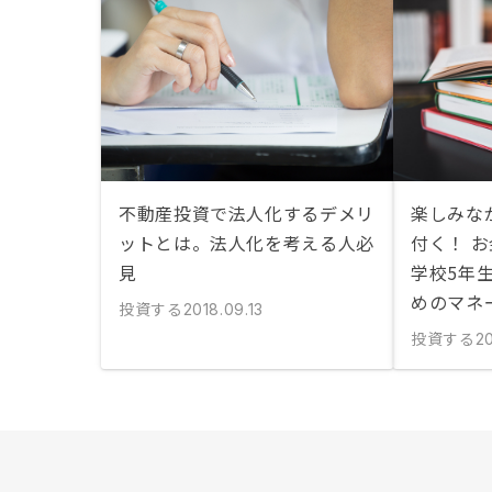
不動産投資で法人化するデメリ
楽しみな
ットとは。法人化を考える人必
付く！ 
見
学校5年
めのマネ
投資する
2018.09.13
投資する
20