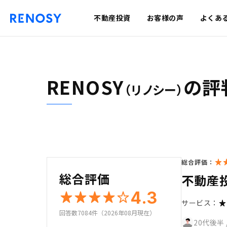
不動産投資
お客様の声
よくあ
RENOSY
の評
（リノシー）
総合評価：
総合評価
不動産
4.3
サービス：
回答数7084件（2026年08月現在）
20代後半