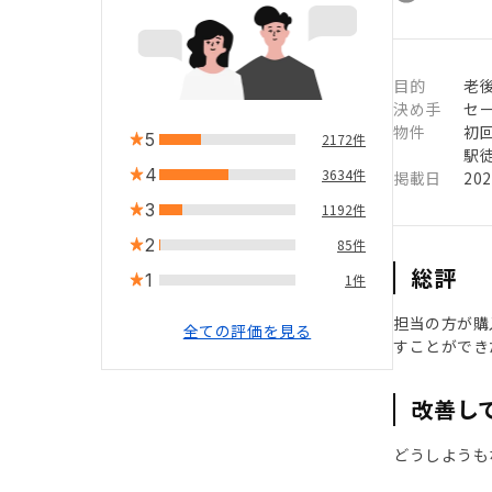
目的
老
決め手
セ
物件
初
5
2172件
駅徒
4
3634件
掲載日
20
3
1192件
2
85件
総評
1
1件
担当の方が購
全ての評価を見る
すことができ
改善し
どうしようも