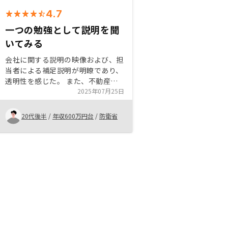
4.7
一つの勉強として説明を聞
いてみる
会社に関する説明の映像および、担
当者による補足説明が明瞭であり、
透明性を感じた。 また、不動産投
資に関する以前までの印象であった
2025年07月25日
り、リスクに関する説明や保証、こ
ちらの疑問点についても濁すことな
20代後半
/
年収600万円台
/
防衛省
くありのまま受け答えしてもらえ信
頼が持てた。