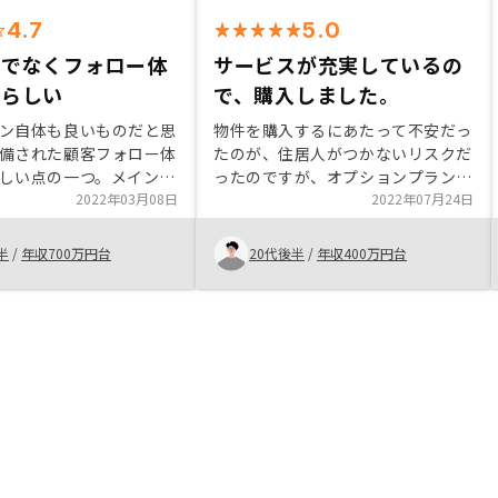
4.7
5.0
けでなくフォロー体
サービスが充実しているの
晴らしい
で、購入しました。
ン自体も良いものだと思
物件を購入するにあたって不安だっ
備された顧客フォロー体
たのが、住居人がつかないリスクだ
しい点の一つ。メイン担
ったのですが、オプションプランを
きない場面でも、別の人
2022年03月08日
つければカバーできることを知っ
2022年07月24日
にサポートが入るので、
て、購入に至った。あとは担当営業
が必要な場合でも非常に
の方の真摯な対応に信頼することが
半
/
年収700万円台
20代後半
/
年収400万円台
でき、最終的に購入に至った。