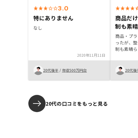
3.0
特にありません
商品だ
制も素
なし
商品・プラ
ったが、整
制も素晴ら
2020年11月11日
当が対応で
間から迅速
緊急の連絡
20代後半
/
年収500万円台
20代後
心強い。
20代の口コミをもっと見る