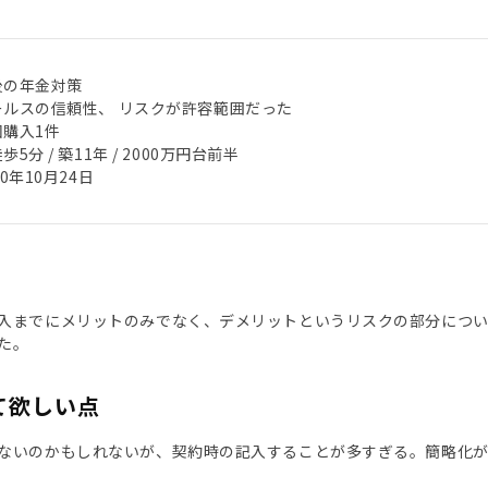
後の年金対策
ールスの信頼性、 リスクが許容範囲だった
回購入1件
歩5分 / 築11年 / 2000万円台前半
20年10月24日
入までにメリットのみでなく、デメリットというリスクの部分につい
た。
て欲しい点
ないのかもしれないが、契約時の記入することが多すぎる。簡略化