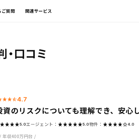
るご質問
関連サービス
判・口コミ
4.7
投資のリスクについても理解でき、安心
エージェント：
物件：
5.0
5.0
4.0
/
年収400万円台
/