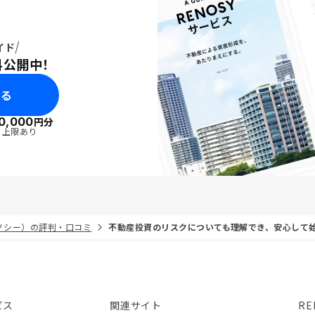
イド
料公開中！
みる
0,000
円分
・上限あり
リノシー）の評判・口コミ
不動産投資のリスクについても理解でき、安心して
ビス
関連サイト
RE