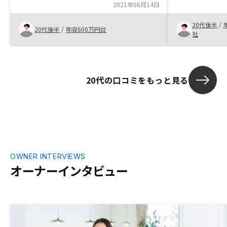
2021年08月14日
しい話であっ
安要素はロー
20代後半
/
不動産を持っ
20代後半
/
年収600万円台
社
なバツではな
した。契約時
安になった。
重々理解して
20代の口コミをもっと見る
物なので気を
OWNER INTERVIEWS
オーナーインタビュー