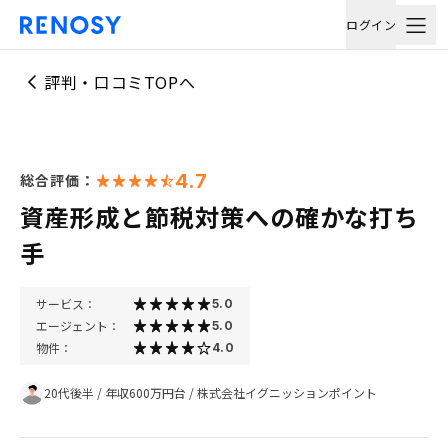
ログイン
評判・口コミTOPへ
4.7
総合評価：
資産形成と節税対策への確かな打ち
手
サービス：
5.0
エージェント：
5.0
物件：
4.0
20代後半
/
年収600万円台
/
株式会社イグニッションポイント