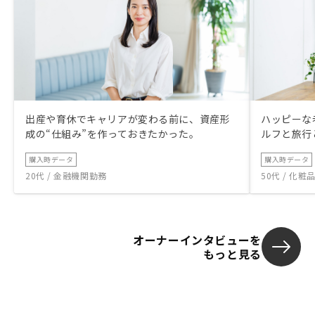
出産や育休でキャリアが変わる前に、資産形
ハッピーな
成の“仕組み”を作っておきたかった。
ルフと旅行
購入時データ
購入時データ
20代 / 金融機関勤務
50代 / 化
オーナーインタビューを
もっと見る