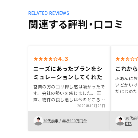
RELATED REVIEWS
関連する評判・口コミ
4.3
ニーズにあったプランをシ
これか
ミュレーションしてくれた
ふあんにお
いどかいけ
営業の方のゴリ押し感は凄かったで
だはじめた
す。会社の勢いを感じました。 正
よいとおも
直、物件の良し悪しは今のところ分
めたりして
かりませんが、多くの候補から私の
2020年10月29日
おすすめし
ニーズに合ったプラン、物件をすぐ
するとAm
30代前
に出してくれ、シミュレーションを
30代前半
/
年収900万円台
ると聞いた
DTS
作成してくれるのが良かったです。
ばかりを紹
仲介ではなく売買であること、アフ
感じるので