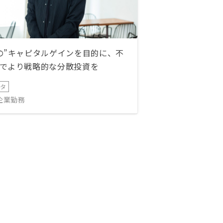
の”キャピタルゲインを目的に、不
でより戦略的な分散投資を
ータ
IT企業勤務