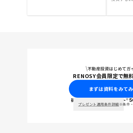
不動産投資はじめてガ
RENOSY会員限定で無
まずは資料をみて
※
初回面談で
ポイント
5
PayPay
プレゼント適用条件詳細
※条件