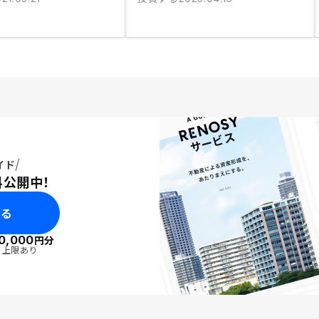
イド
料公開中！
みる
0,000
円分
・上限あり