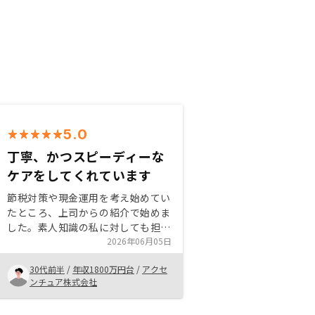
5.0
丁寧、かつスピーディーな
ケアをしてくれています
節税対策や現金運用を考え始めてい
たところ、上司からの紹介で始めま
した。素人知識の私に対しても担当
者の方のケアを丁寧、かつスピーデ
2026年06月05日
ィにしていただいて、本当に助かり
30代前半
/
年収1800万円台
/
アクセ
ました。私からもぜひ同僚に勧めた
ンチュア株式会社
いと思います。