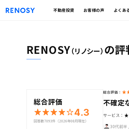
不動産投資
お客様の声
よくあ
RENOSY
の評
（リノシー）
総合評価：
総合評価
不確定
4.3
サービス：
回答数7093件（2026年08月現在）
30代前半