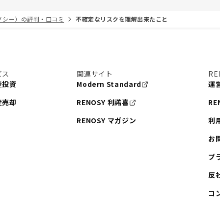
リノシー）の評判・口コミ
不確定なリスクを理解出来たこと
ビス
関連サイト
RE
産投資
Modern Standard
運
産売却
RENOSY 利諾喜
RE
RENOSY マガジン
利
お
プ
反
コ