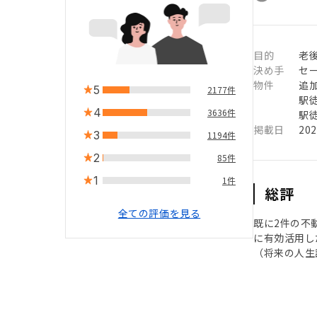
目的
老
決め手
セ
物件
追
5
2177件
駅徒
4
3636件
駅徒
掲載日
20
3
1194件
2
85件
1
1件
総評
全ての評価を見る
既に2件の不
に有効活用し
（将来の人生