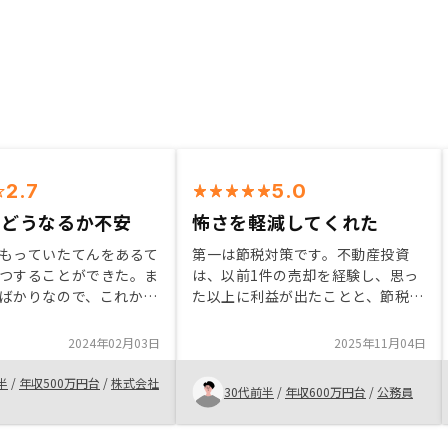
2.7
5.0
らどうなるか不安
怖さを軽減してくれた
もっていたてんをあるて
第一は節税対策です。不動産投資
つすることができた。ま
は、以前1件の売却を経験し、思っ
ばかりなので、これから
た以上に利益が出たことと、節税対
ったらゆうじんにもすす
策が確定申告等でしっかりできたこ
いけたらよいとおもう。
とが、2件目の購入につながりまし
2024年02月03日
2025年11月04日
たいところはしょうかい
た。 初めは怖い面もありました
azonギフト券がもらえ
が、リノシーの営業マンのサポート
半
/
年収500万円台
/
株式会社
30代前半
/
年収600万円台
/
公務員
のでその点。良いところ
のおかげで、スムーズに始めること
介してくるので胡散臭く
ができました。
、リスクを聞いたらしっ