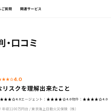
るご質問
関連サービス
判・口コミ
4.0
なリスクを理解出来たこと
エージェント：
物件：
4.0
4.0
4.0
/
年収1100万円台
/
東京海上日動火災保険（株）