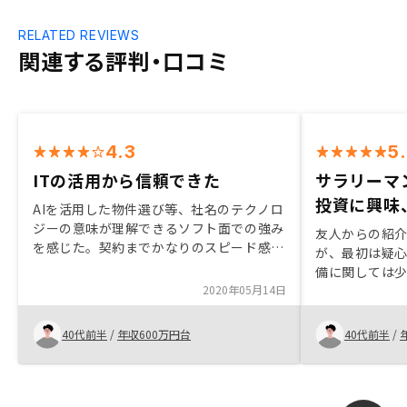
RELATED REVIEWS
関連する評判・口コミ
4.3
5
ITの活用から信頼できた
サラリーマ
投資に興味
AIを活用した物件選び等、社名のテクノロ
ジーの意味が理解できるソフト面での強み
友人からの紹
を感じた。契約までかなりのスピード感を
が、最初は疑
求められる。 契約まで落ちついて考える
備に関しては
隙を与えないといった感じだった
2020年05月14日
が、実際何も
りました。今
り老後資金の
40代前半
/
年収600万円台
40代前半
/
といけないと
した資産運用
に歩み出すこ
す。満足はし