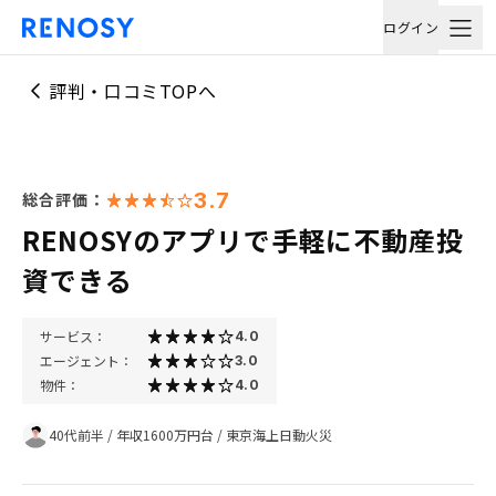
ログイン
評判・口コミTOPへ
3.7
総合評価：
RENOSYのアプリで手軽に不動産投
資できる
サービス：
4.0
エージェント：
3.0
物件：
4.0
40代前半
/
年収1600万円台
/
東京海上日動火災