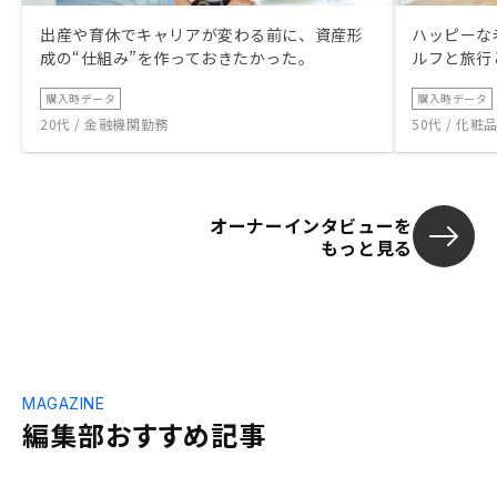
出産や育休でキャリアが変わる前に、資産形
ハッピーな
成の“仕組み”を作っておきたかった。
ルフと旅行
購入時データ
購入時データ
20代 / 金融機関勤務
50代 / 化
オーナーインタビューを
もっと見る
MAGAZINE
編集部おすすめ記事