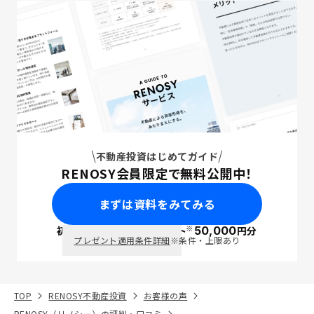
不動産投資はじめてガイド
RENOSY会員限定で無料公開中！
まずは資料をみてみる
※
初回面談で
ポイント
50,000
円分
PayPay
プレゼント適用条件詳細
※条件・上限あり
TOP
RENOSY不動産投資
お客様の声
RENOSY（リノシー）の評判・口コミ