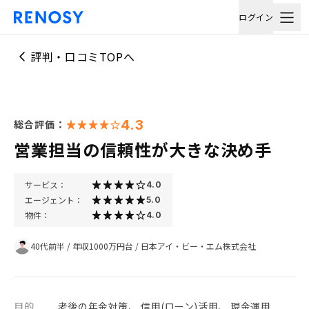
ログイン
評判・口コミTOPへ
4.3
総合評価：
営業担当の信頼性が大きな決め手
サービス：
4.0
エージェント：
5.0
物件：
4.0
40代前半
/
年収1000万円台
/
日本アイ・ビー・エム株式会社
目的
老後の年金対策、 信用(ローン)活用、 現金運用