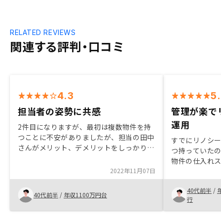
RELATED REVIEWS
関連する評判・口コミ
4.3
5
担当者の姿勢に共感
管理が楽で
運用
2件目になりますが、最初は複数物件を持
つことに不安がありましたが、担当の田中
すでにリノシー
さんがメリット、デメリットをしっかりと
つ持っていた
教えていただき、自身のリスク許容の範囲
物件の仕入れ
だったので、購入至りました。 自身も営
2022年11月07日
手、担当者の
業をしていた経験から、自身がモノを買う
なかで、新た
ときはどれだけ相手のことを考えているか
40代前半
/
介され、低金
40代前半
/
年収1100万円台
を尺度にしています。 その中で田中さん
行
ら。若い担当
の「売りたい」という姿勢よりも、何が私
ナーをしっか
にとってベストな提案か？という姿勢が見