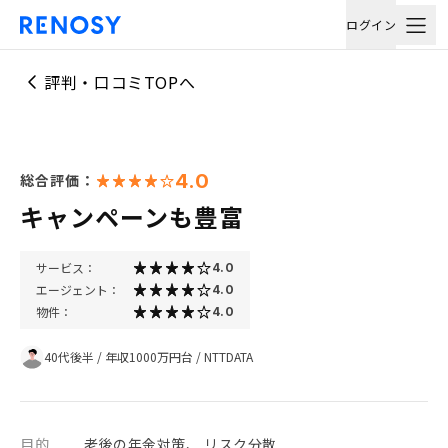
ログイン
評判・口コミTOPへ
4.0
総合評価：
キャンペーンも豊富
サービス：
4.0
エージェント：
4.0
物件：
4.0
40代後半
/
年収1000万円台
/
NTTDATA
目的
老後の年金対策、 リスク分散