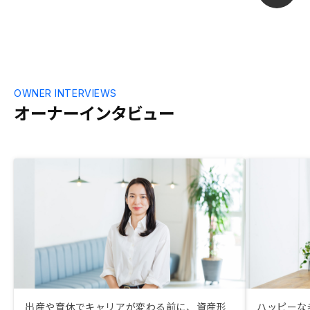
OWNER INTERVIEWS
オーナーインタビュー
出産や育休でキャリアが変わる前に、資産形
ハッピーな