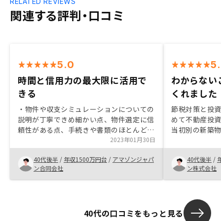
RELATED REVIEWS
関連する評判・口コミ
5.0
5
時間と信用力の最大限に活用で
わからない
きる
くれました
・物件や収支シミュレーションについての
節税対策と投
説明が丁寧できめ細かい点、物件選定に信
めて不動産投
頼性がある点、手続きや書類のほとんどが
当初別の新築
オンライン対応可能な点、既に他社と進め
2023年01月30日
たが、RENO
ていた案件も踏まえて契約スケジュールを
イスを頂き、
40代後半
/
年収1500万円台
/
アマゾンジャパ
40代後半
/
提案、推進いただけた点節税対策について
した。 アプリ
ン合同会社
ン株式会社
積極的にご提案いただければ幸いです。
ることも決め
40代の口コミをもっと見る