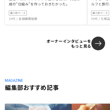
成の“仕組み”を作っておきたかった。
ルフと旅行
購入時データ
購入時データ
20代 / 金融機関勤務
50代 / 化
オーナーインタビューを
もっと見る
MAGAZINE
編集部おすすめ記事