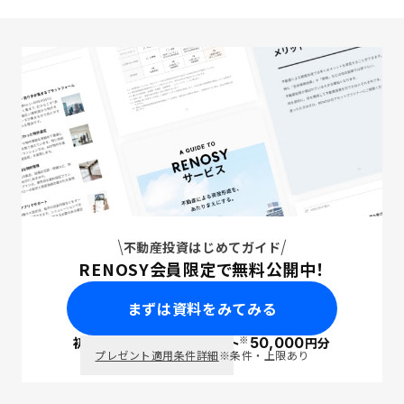
不動産投資はじめてガイド
RENOSY会員限定で無料公開中！
まずは資料をみてみる
※
初回面談で
ポイント
50,000
円分
PayPay
プレゼント適用条件詳細
※条件・上限あり