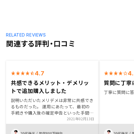
RELATED REVIEWS
関連する評判・口コミ
4.7
4
共感できるメリット・デメリッ
質問に丁寧
トで追加購入しました
丁寧に質問に
説明いただいたメリデメは非常に共感でき
るものだった。 運用にあたって、最初の
手続きや購入後の確定申告といった手間が
不安。購入にあたっての諸手続きに要する
2021年02月13日
手間や時間を事前にご説明いただきたかっ
た。
20代後半
/
年収800万円台
20代後半
/