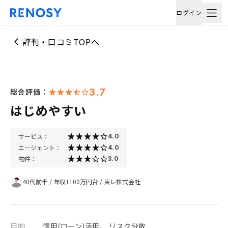
ログイン
評判・口コミTOPへ
3.7
総合評価：
はじめやすい
サービス：
4.0
エージェント：
4.0
物件：
3.0
40代前半
/
年収1100万円台
/
東レ株式会社
目的
信用(ローン)活用、 リスク分散