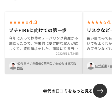
4.3
4
プチFIREに向けての第一歩
リスクなど
今年に入って株等のテーパリング資産が不
長い目でみて
調だったので、将来的に安定的な収入が欲
いてもよくわ
しくて、資料請求をした。面談にて担当し
のプランなど
てくれた営業が優秀で、説明が大変分かり
2022年11月24日
し考えること
やすかった。更に他社と物件を比較した
空室保証などの
40代前半
/
年収600万円台
/
株式会社協和製
が、とても魅力的だった為、RENOCYに決
組むが、余剰
40代前半
/
作所
める事にした。 他の理由としてはテーパ
心できた
リング商品とのリスク分散、また万が一の
為の生命保険の代わりにもなるから契約を
決めた。
40代の口コミをもっと見る