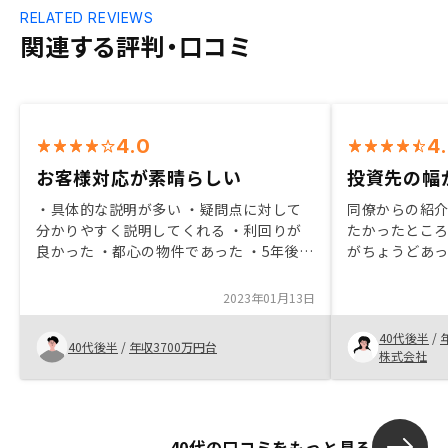
RELATED REVIEWS
関連する評判・口コミ
4.0
4
お客様対応が素晴らしい
投資先の幅
・具体的な説明が多い ・疑問点に対して
同僚からの紹介
分かりやすく説明してくれる ・利回りが
たかったとこ
良かった ・都心の物件であった ・5年後高
がちょうどあっ
く売れる商品だと言っていただいたため
エーションを
・押上という立地の良さがあったため ・
る不動産のラ
2023年01月13日
大阪の物件は安かった ・資金をいれずに
が広がるのでお
ローンを組めた
プリで非常に
40代後半
/
40代後半
/
年収3700万円台
とても良い
株式会社
40代の口コミをもっと見る