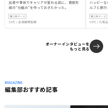
出産や育休でキャリアが変わる前に、資産形
ハッピーな
成の“仕組み”を作っておきたかった。
ルフと旅行
購入時データ
購入時データ
20代 / 金融機関勤務
50代 / 化
オーナーインタビューを
もっと見る
MAGAZINE
編集部おすすめ記事