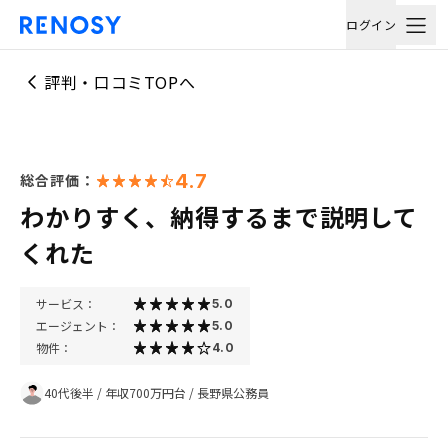
ログイン
評判・口コミTOPへ
4.7
総合評価：
わかりすく、納得するまで説明して
くれた
サービス：
5.0
エージェント：
5.0
物件：
4.0
40代後半
/
年収700万円台
/
長野県公務員