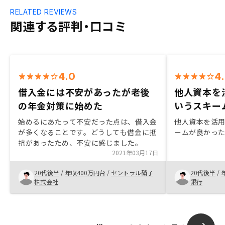
RELATED REVIEWS
関連する評判・口コミ
4.0
4
借入金には不安があったが老後
他人資本を
の年金対策に始めた
いうスキー
始めるにあたって不安だった点は、借入金
他人資本を活
が多くなることです。どうしても借金に抵
ームが良かっ
抗があったため、不安に感じました。
2021年03月17日
20代後半
/
年収400万円台
/
セントラル硝子
20代後半
/
株式会社
銀行