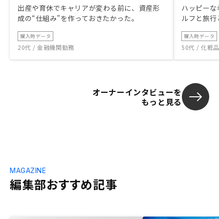
出産や育休でキャリアが変わる前に、資産形
ハッピーな
成の“仕組み”を作っておきたかった。
ルフと旅行
購入時データ
購入時データ
20代 / 金融機関勤務
50代 / 化
オーナーインタビューを
もっと見る
MAGAZINE
編集部おすすめ記事