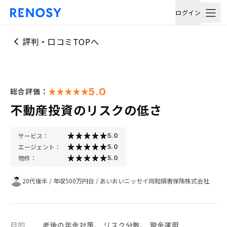
ログイン
評判・口コミTOPへ
5.0
総合評価：
不動産投資のリスクの低さ
サービス：
5.0
エージェント：
5.0
物件：
5.0
20代後半
/
年収500万円台
/
あいおいニッセイ同和損害保険株式会社
目的
老後の年金対策、 リスク分散、 現金運用