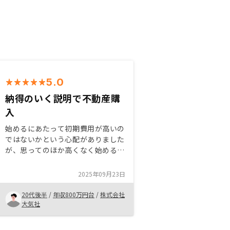
5.0
納得のいく説明で不動産購
入
始めるにあたって初期費用が高いの
ではないかという心配がありました
が、思ってのほか高くなく始めるこ
とができました。担当者の方が親身
になってくれ、いい物件を紹介して
2025年09月23日
くれるので初めて一年間で複数物件
購入いたしました。
20代後半
/
年収800万円台
/
株式会社
大気社