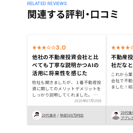
RELATED REVIEWS
関連する評判・口コミ
3.0
他社の不動産投資会社と比
不動産
べても丁寧な説明かつAIの
社だな
活用に将来性を感じた
これから業
会社で不動
他社も聞きましたが、１番不動産投
ました！紹
資に関してのメリットデメリットを
得のいくも
しっかり説明してくれました。 ま
を選んでも
た、AIを使って物件を選定している
2020年07月29日
て、不動産
ことなど、現代的で、未来のある会
物件を選ぶ
20代後
社かなと感じたため、購入に至りま
20代後半
/
年収500万円台
方がいいで
ププレ
した。 (営業担当者のスキルによっ
頼できる方
て差が出ないところ)初めての不動
産投資でわからないことが多かった