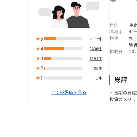
目的
生
決め手
セ
物件
初
5
2177件
駅徒
4
3636件
掲載日
20
3
1194件
2
85件
1
総評
1件
全ての評価を見る
・長期の資産
投資のメリッ