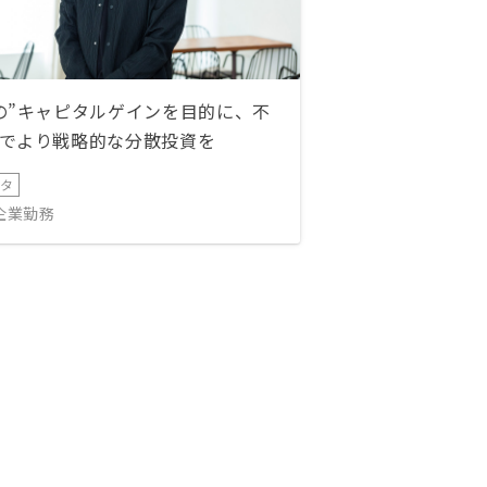
の”キャピタルゲインを目的に、不
でより戦略的な分散投資を
ータ
IT企業勤務