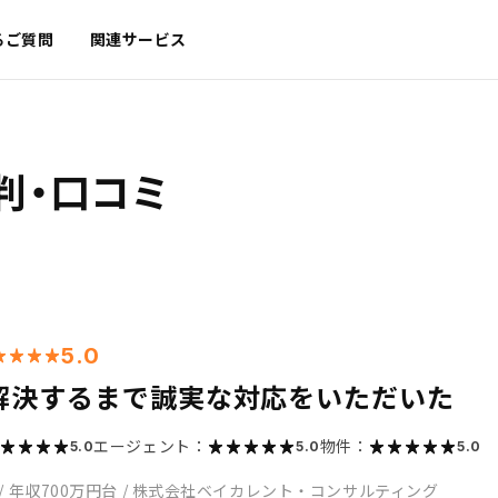
るご質問
関連サービス
判・口コミ
5.0
解決するまで誠実な対応をいただいた
エージェント：
物件：
5.0
5.0
5.0
/
年収700万円台
/
株式会社ベイカレント・コンサルティング