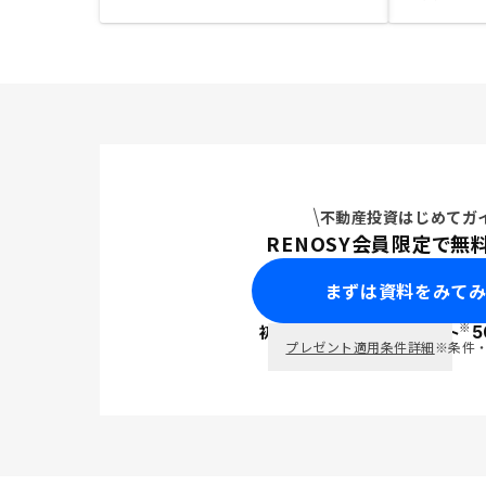
不動産投資はじめてガ
RENOSY会員限定で無
まずは資料をみて
※
初回面談で
ポイント
5
PayPay
プレゼント適用条件詳細
※条件