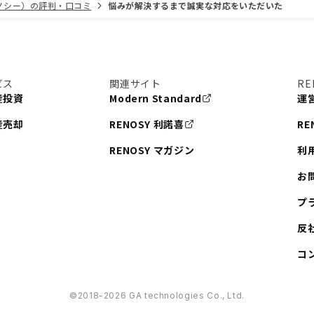
リノシー）の評判・口コミ
悩みが解決するまで誠実な対応をいただいた
ビス
関連サイト
RE
産投資
Modern Standard
運
産売却
RENOSY 利諾喜
RE
RENOSY マガジン
利
お
プ
反
コ
©︎2018-2026 GA technologies Co., Ltd.