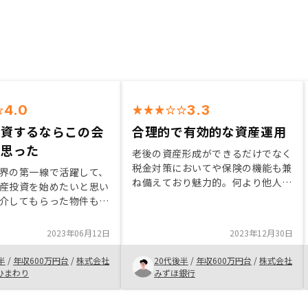
4.0
3.3
投資するならこの会
合理的で有効的な資産運用
と思った
老後の資産形成ができるだけでなく
税金対策においてや保険の機能も兼
界の第一線で活躍して、
ね備えており魅力的。何より他人資
産投資を始めたいと思い
本を使って効率的に運用ができると
介してもらった物件も納
いう点において不動産投資の最大の
ので、自分に合った物件
メリットだと感じた。中古物件は価
らえました！AIを使っ
2023年06月12日
2023年12月30日
格も落ちづらく、知人にも勧めた
を分析しており、自分で
い。
よりもRENOSYに任せた
半
/
年収600万円台
/
株式会社
20代後半
/
年収600万円台
/
株式会社
す！担当の方もとても信
ひまわり
みずほ銀行
だったのも決め手です！