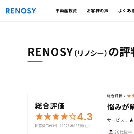
不動産投資
お客様の声
よくあ
RENOSY
の評
（リノシー）
総合評価：
総合評価
悩みが
4.3
サービス：
回答数7093件（2026年08月現在）
20代後半