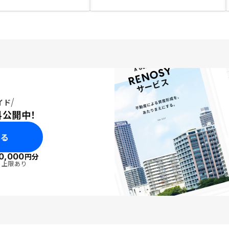
イド
料公開中！
みる
0,000
円分
・上限あり