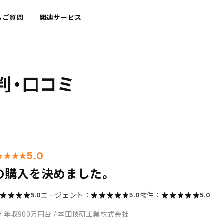
るご質問
関連サービス
判・口コミ
5.0
の購入を決めました。
エージェント：
物件：
5.0
5.0
5.0
/
年収900万円台
/
本田技研工業株式会社