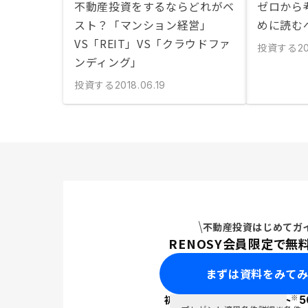
不動産投資をするならどれがベ
ゼロから
スト？「マンション経営」
めに読む
VS「REIT」VS「クラウドファ
投資する
20
ンディング」
投資する
2018.06.19
不動産投資はじめてガ
RENOSY会員限定で無
まずは資料をみて
※
初回面談で
ポイント
5
PayPay