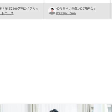
を狙うのかが曖昧でやる
半
/
年収2900万円台
/
アリッ
40代前半
/
年収1400万円台
/
った。 リノシーの営業
ートナーズ
Western Union
なたの年収ならこれを狙
きと目的を明確にしてく
らいの金銭メリットがあ
んと提示してくれた。
との明確な違いだと感じ
産関連の営業さんなの
引な感じを受ける方はい
かと思いますが、個人的
囲で、むしろ営業の鏡だ
した。