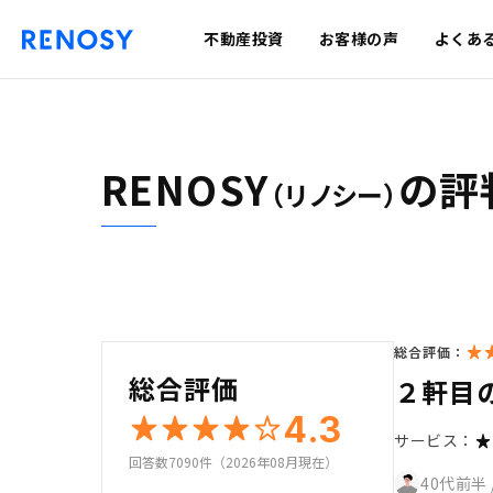
不動産投資
お客様の声
よくあ
RENOSY
の評
（リノシー）
総合評価：
総合評価
２軒目
4.3
サービス：
回答数7090件（2026年08月現在）
40代前半