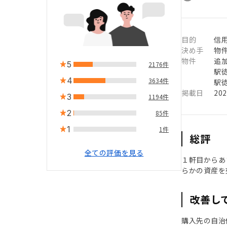
目的
信用
決め手
物
物件
追
5
2176件
駅徒
4
3634件
駅徒
掲載日
20
3
1194件
2
85件
1
1件
総評
全ての評価を見る
１軒目からあ
らかの資産を
改善し
購入先の自治