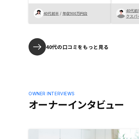
く、安心して物件の選択ができま
のか、節税
40代前
す。申請もとても効率よく進行でき
気が出なか
40代前半
/
年収900万円台
クスパ
るよう、支援していただくので不便
さんは、あ
なく進行できてとてもよかったで
ってやるべ
す。
れ、どれく
るかをきち
これが他者
40代の口コミをもっと見る
ます。不動
で、やや強
らっしゃる
には許容範
なと思いま
OWNER INTERVIEWS
オーナーインタビュー