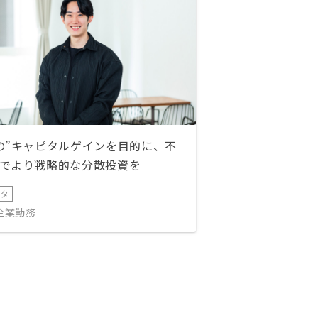
の”キャピタルゲインを目的に、不
でより戦略的な分散投資を
ータ
IT企業勤務