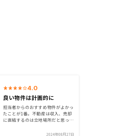
4.0
良い物件は計画的に
担当者からのおすすめ物件がよかっ
たことが1番。不動産は収入、売却
に直結するのは立地場所だと思って
ます。いい物件は早くなくなるのは
当たり前なので、いかに良い情報を
2024年08月27日