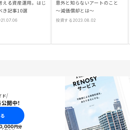
考える資産運用。はじ
意外と知らないアートのこと
べき記事10選
〜減価償却とは〜
投資する
21.07.06
2023.08.02
イド
料公開中！
みる
0,000
円分