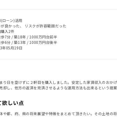
(ローン)活用
件が良かった、 リスクが許容範囲だった
加購入2件
歩7分 / 築18年 / 1000万円台前半
歩6分 / 築13年 / 1000万円台後半
23年05月19日
まり日を空けずに２軒目を購入しました。安定した家賃収入のおか
売却し、他方の返済を完済させるような運用方法も出来るという提
て欲しい点
体や都、府、県の将来展望や特徴をまとめて頂きたい。その土地の