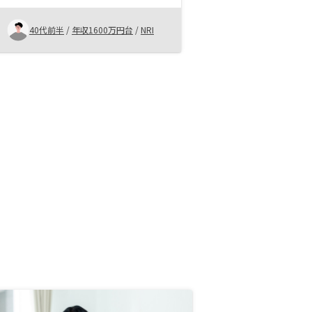
いただく関係を築けるか、だと思っ
てます。
40代前半
/
年収1600万円台
/
NRI