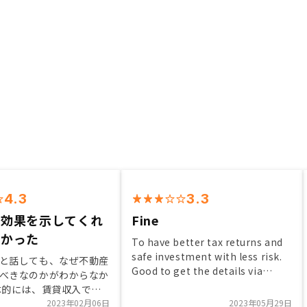
4.3
3.3
な効果を示してくれ
Fine
良かった
To have better tax returns and
safe investment with less risk.
と話しても、なぜ不動産
Good to get the details via
べきなのかがわからなか
zoom and convenient time.
体的には、賃貸収入で儲
キャピタルゲインを狙う
2023年02月06日
2023年05月29日