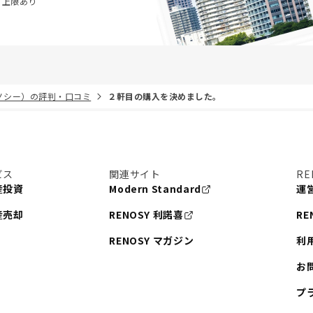
・上限あり
リノシー）の評判・口コミ
２軒目の購入を決めました。
ビス
関連サイト
RE
産投資
Modern Standard
運
産売却
RENOSY 利諾喜
RE
RENOSY マガジン
利
お
プ